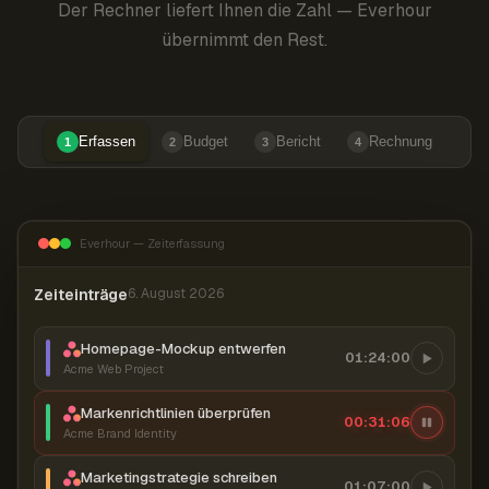
Der Rechner liefert Ihnen die Zahl — Everhour
übernimmt den Rest.
Erfassen
Budget
Bericht
Rechnung
1
2
3
4
Everhour — Zeiterfassung
Zeiteinträge
6. August 2026
Homepage-Mockup entwerfen
01:24:00
Acme Web Project
Markenrichtlinien überprüfen
00:31:07
Acme Brand Identity
Marketingstrategie schreiben
01:07:00