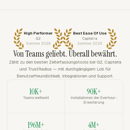
High Performer
Best Ease Of Use
G2
Capterra
Sommer 2026
Sommer 2026
Von Teams geliebt. Überall bewährt.
Zählt zu den besten Zeiterfassungstools bei G2, Capterra
und TrustRadius — mit durchgängigem Lob für
Benutzerfreundlichkeit, Integrationen und Support.
10K+
90K+
Teams weltweit
Installationen der Everhour-
Erweiterung
196M+
4M+