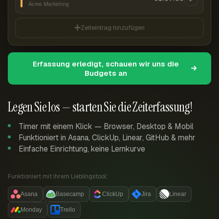
Acme Marketing
Zeiteintrag hinzufügen
Erfassung erledigt, schauen wir uns die
Budgets an
Legen Sie los — starten Sie die Zeiterfassung!
Timer mit einem Klick — Browser, Desktop & Mobil
Funktioniert in Asana, ClickUp, Linear, GitHub & mehr
Einfache Einrichtung, keine Lernkurve
Funktioniert mit Ihrem Lieblingstool:
Asana
Basecamp
ClickUp
Jira
Linear
Monday
Trello