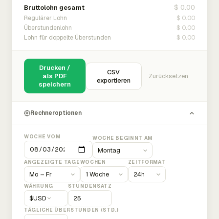
$ 0.00
Bruttolohn gesamt
$ 0.00
Regulärer Lohn
$ 0.00
Überstundenlohn
$ 0.00
Lohn für doppelte Überstunden
Drucken /
CSV
als PDF
Zurücksetzen
exportieren
speichern
Rechneroptionen
WOCHE VOM
WOCHE BEGINNT AM
ANGEZEIGTE TAGE
WOCHEN
ZEITFORMAT
WÄHRUNG
STUNDENSATZ
$
USD
TÄGLICHE ÜBERSTUNDEN (STD.)