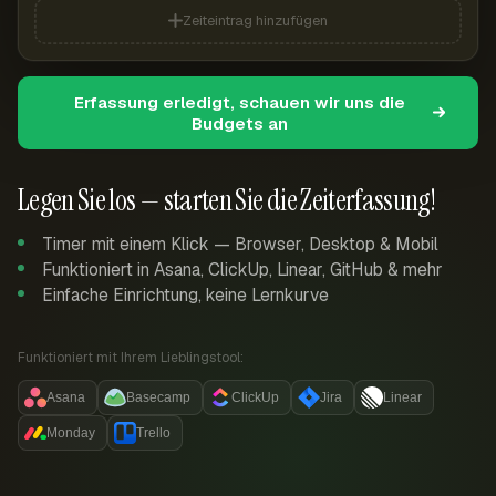
Zeiteintrag hinzufügen
Erfassung erledigt, schauen wir uns die
Budgets an
Legen Sie los — starten Sie die Zeiterfassung!
Timer mit einem Klick — Browser, Desktop & Mobil
Funktioniert in Asana, ClickUp, Linear, GitHub & mehr
Einfache Einrichtung, keine Lernkurve
Funktioniert mit Ihrem Lieblingstool:
Asana
Basecamp
ClickUp
Jira
Linear
Monday
Trello