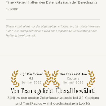
Timer-Regeln halten den Datensatz nach der Berechnung
nutzbar.
Dieser Inhalt dient nur der allgemeinen Information, ist möglicherweise
nicht vollständig aktuell und wird ohne jegliche Gewährleistung oder
Haftung bereitgestellt.
High Performer
Best Ease Of Use
G2
Capterra
Sommer 2026
Sommer 2026
Von Teams geliebt. Überall bewährt.
Zählt zu den besten Zeiterfassungstools bei G2, Capterra
und TrustRadius — mit durchgängigem Lob für