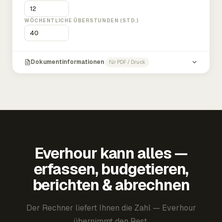
WÖCHENTLICHE ÜBERSTUNDEN (STD.)
Dokumentinformationen
für PDF / Druck
Everhour kann alles —
erfassen, budgetieren,
berichten & abrechnen
Der Rechner liefert Ihnen die Zahl — Everhour
übernimmt den Rest.