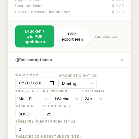
$ 0.00
Überstundenlohn
$ 0.00
Lohn für doppelte Überstunden
Drucken /
CSV
als PDF
Zurücksetzen
exportieren
speichern
Rechneroptionen
WOCHE VOM
WOCHE BEGINNT AM
ANGEZEIGTE TAGE
WOCHEN
ZEITFORMAT
WÄHRUNG
STUNDENSATZ
$
USD
TÄGLICHE ÜBERSTUNDEN (STD.)
TÄGLICHE 2X-ÜBERSTUNDEN (STD.)