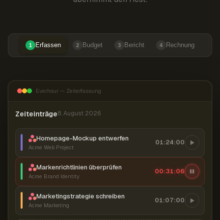
Erfassen
Budget
Bericht
Rechnung
1
2
3
4
Everhour — Zeiterfassung
Zeiteinträge
8. August 2026
Homepage-Mockup entwerfen
01:24:00
Acme Web Project
Markenrichtlinien überprüfen
00:31:07
Acme Brand Identity
Marketingstrategie schreiben
01:07:00
Acme Marketing