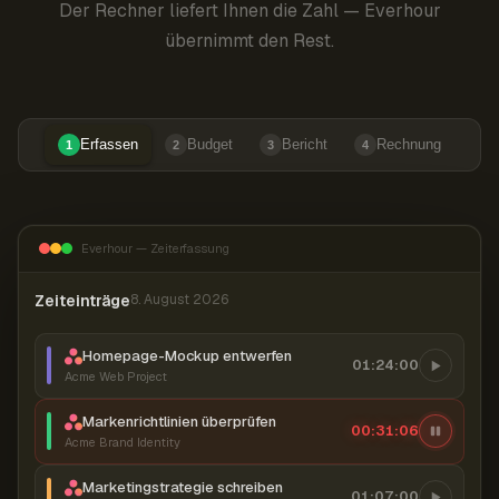
Der Rechner liefert Ihnen die Zahl — Everhour
übernimmt den Rest.
Erfassen
Budget
Bericht
Rechnung
1
2
3
4
Everhour — Zeiterfassung
Zeiteinträge
8. August 2026
Homepage-Mockup entwerfen
01:24:00
Acme Web Project
Markenrichtlinien überprüfen
00:31:07
Acme Brand Identity
Marketingstrategie schreiben
01:07:00