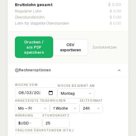
$ 0.00
Bruttolohn gesamt
$ 0.00
Regulärer Lohn
$ 0.00
Überstundenlohn
$ 0.00
Lohn für doppelte Überstunden
Drucken /
CSV
als PDF
Zurücksetzen
exportieren
speichern
Rechneroptionen
WOCHE VOM
WOCHE BEGINNT AM
ANGEZEIGTE TAGE
WOCHEN
ZEITFORMAT
WÄHRUNG
STUNDENSATZ
$
USD
TÄGLICHE ÜBERSTUNDEN (STD.)