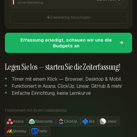
Acme Marketing
Zeiteintrag hinzufügen
Erfassung erledigt, schauen wir uns die
Budgets an
Legen Sie los — starten Sie die Zeiterfassung!
Timer mit einem Klick — Browser, Desktop & Mobil
Funktioniert in Asana, ClickUp, Linear, GitHub & mehr
Einfache Einrichtung, keine Lernkurve
Funktioniert mit Ihrem Lieblingstool:
Asana
Basecamp
ClickUp
Jira
Linear
Monday
Trello