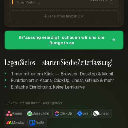
Acme Marketing
Zeiteintrag hinzufügen
Erfassung erledigt, schauen wir uns die
Budgets an
Legen Sie los — starten Sie die Zeiterfassung!
Timer mit einem Klick — Browser, Desktop & Mobil
Funktioniert in Asana, ClickUp, Linear, GitHub & mehr
Einfache Einrichtung, keine Lernkurve
Funktioniert mit Ihrem Lieblingstool:
Asana
Basecamp
ClickUp
Jira
Linear
Monday
Trello