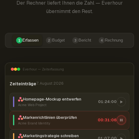
Der Rechner liefert Ihnen die Zahl — Everhour
übernimmt den Rest.
Erfassen
Budget
Bericht
Rechnung
1
2
3
4
Everhour — Zeiterfassung
Zeiteinträge
7. August 2026
Homepage-Mockup entwerfen
01:24:00
Acme Web Project
Markenrichtlinien überprüfen
00:31:07
Acme Brand Identity
Marketingstrategie schreiben
01:07:00