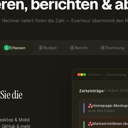
ren, berichten & 
 Rechner liefert Ihnen die Zahl — Everhour übernimmt den R
Erfassen
Budget
Bericht
Rechnung
1
2
3
4
Everhour — Zeiterfassung
Sie die
Zeiteinträge
6. August 202
Homepage-Mockup 
Acme Web Project
esktop & Mobil
Markenrichtlinien ü
r, GitHub & mehr