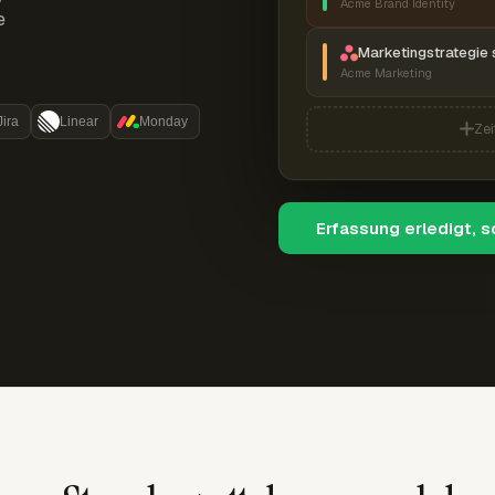
Acme Brand Identity
e
Marketingstrategie 
Acme Marketing
Jira
Linear
Monday
Zei
Erfassung erledigt, 