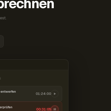
abrechnen
est.
6
entwerfen
01:24:00
berprüfen
00:31:06