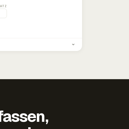
ATZ
fassen,