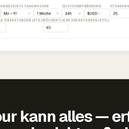
M
ANGEZEIGTE TAGE
WOCHEN
ZEITFORMAT
WÄHRUNG
STUNDENS
$
USD
2X-ÜBERSTUNDEN (STD.)
WÖCHENTLICHE ÜBERSTUNDEN (STD.)
ur kann alles — er