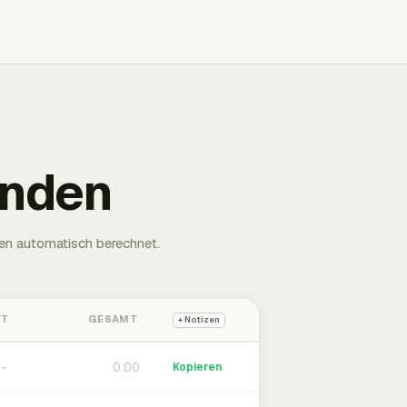
unden
en automatisch berechnet.
HT
GESAMT
+ Notizen
0:00
Kopieren