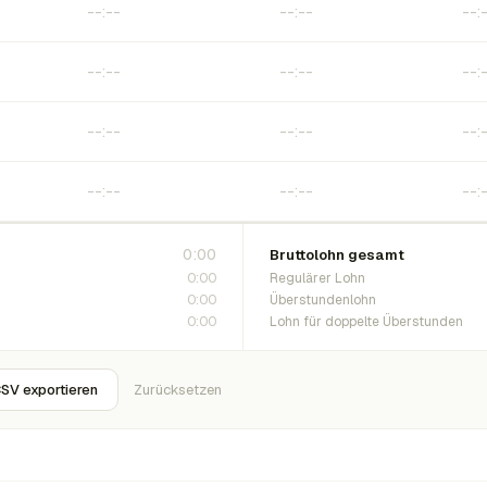
0:00
Bruttolohn gesamt
0:00
Regulärer Lohn
0:00
Überstundenlohn
0:00
Lohn für doppelte Überstunden
SV exportieren
Zurücksetzen