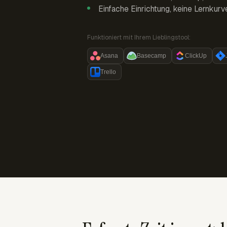
Einfache Einrichtung, keine Lernkurv
Funktioniert mit Ihrem Lieblingstool:
Asana
Basecamp
ClickUp
Trello