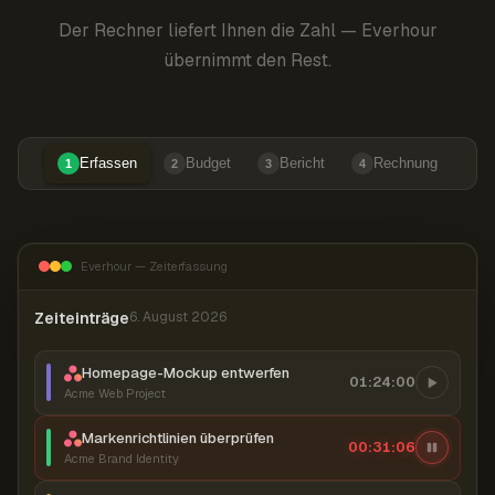
Der Rechner liefert Ihnen die Zahl — Everhour
übernimmt den Rest.
Erfassen
Budget
Bericht
Rechnung
1
2
3
4
Everhour — Zeiterfassung
Zeiteinträge
6. August 2026
Homepage-Mockup entwerfen
01:24:00
Acme Web Project
Markenrichtlinien überprüfen
00:31:07
Acme Brand Identity