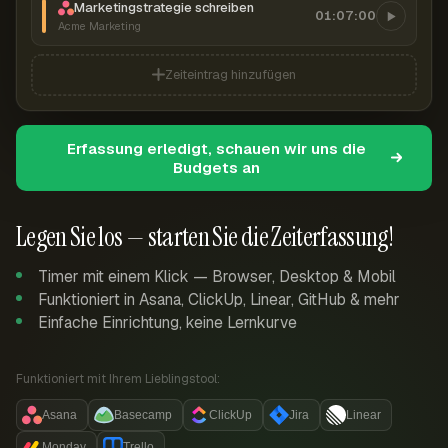
Marketingstrategie schreiben
01:07:00
Acme Marketing
Zeiteintrag hinzufügen
Erfassung erledigt, schauen wir uns die
Budgets an
Legen Sie los — starten Sie die Zeiterfassung!
Timer mit einem Klick — Browser, Desktop & Mobil
Funktioniert in Asana, ClickUp, Linear, GitHub & mehr
Einfache Einrichtung, keine Lernkurve
Funktioniert mit Ihrem Lieblingstool:
Asana
Basecamp
ClickUp
Jira
Linear
Monday
Trello