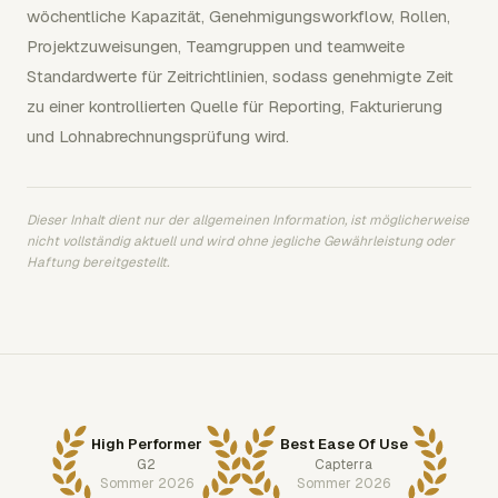
wöchentliche Kapazität, Genehmigungsworkflow, Rollen,
Projektzuweisungen, Teamgruppen und teamweite
Standardwerte für Zeitrichtlinien, sodass genehmigte Zeit
zu einer kontrollierten Quelle für Reporting, Fakturierung
und Lohnabrechnungsprüfung wird.
Dieser Inhalt dient nur der allgemeinen Information, ist möglicherweise
nicht vollständig aktuell und wird ohne jegliche Gewährleistung oder
Haftung bereitgestellt.
High Performer
Best Ease Of Use
G2
Capterra
Sommer 2026
Sommer 2026