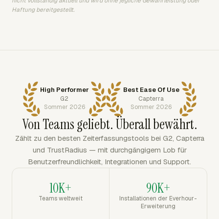
nicht vollständig aktuell und wird ohne jegliche Gewährleistung oder
Haftung bereitgestellt.
High Performer
Best Ease Of Use
G2
Capterra
Sommer 2026
Sommer 2026
Von Teams geliebt. Überall bewährt.
Zählt zu den besten Zeiterfassungstools bei G2, Capterra
und TrustRadius — mit durchgängigem Lob für
Benutzerfreundlichkeit, Integrationen und Support.
10K+
90K+
Teams weltweit
Installationen der Everhour-
Erweiterung