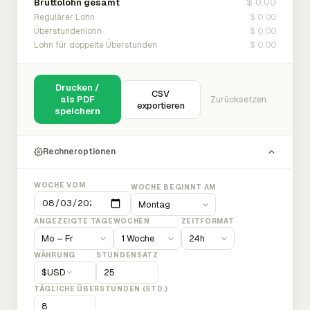
$ 0.00
Bruttolohn gesamt
$ 0.00
Regulärer Lohn
$ 0.00
Überstundenlohn
$ 0.00
Lohn für doppelte Überstunden
Drucken /
CSV
als PDF
Zurücksetzen
exportieren
speichern
Rechneroptionen
WOCHE VOM
WOCHE BEGINNT AM
ANGEZEIGTE TAGE
WOCHEN
ZEITFORMAT
WÄHRUNG
STUNDENSATZ
$
USD
TÄGLICHE ÜBERSTUNDEN (STD.)