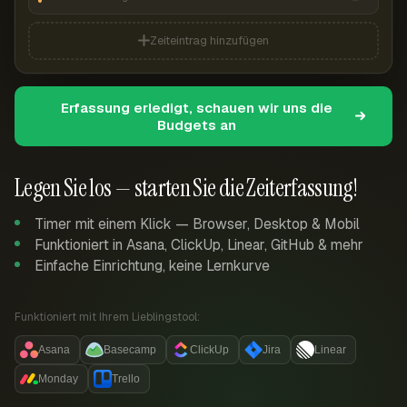
Zeiteintrag hinzufügen
Erfassung erledigt, schauen wir uns die
Budgets an
Legen Sie los — starten Sie die Zeiterfassung!
Timer mit einem Klick — Browser, Desktop & Mobil
Funktioniert in Asana, ClickUp, Linear, GitHub & mehr
Einfache Einrichtung, keine Lernkurve
Funktioniert mit Ihrem Lieblingstool:
Asana
Basecamp
ClickUp
Jira
Linear
Monday
Trello