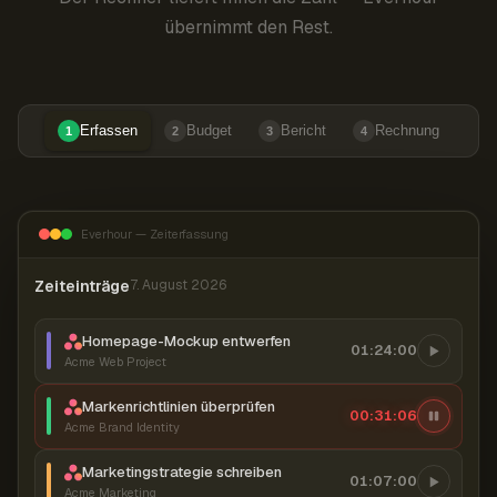
übernimmt den Rest.
Erfassen
Budget
Bericht
Rechnung
1
2
3
4
Everhour — Zeiterfassung
Zeiteinträge
7. August 2026
Homepage-Mockup entwerfen
01:24:00
Acme Web Project
Markenrichtlinien überprüfen
00:31:07
Acme Brand Identity
Marketingstrategie schreiben
01:07:00
Acme Marketing