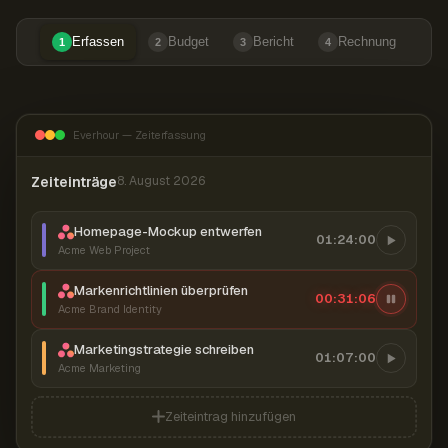
Erfassen
Budget
Bericht
Rechnung
1
2
3
4
Everhour — Zeiterfassung
Zeiteinträge
8. August 2026
Homepage-Mockup entwerfen
01:24:00
Acme Web Project
Markenrichtlinien überprüfen
00:31:07
Acme Brand Identity
Marketingstrategie schreiben
01:07:00
Acme Marketing
Zeiteintrag hinzufügen