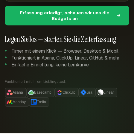
Erfassung erledigt, schauen wir uns die
Budgets an
Legen Sie los — starten Sie die Zeiterfassung!
Timer mit einem Klick — Browser, Desktop & Mobil
Funktioniert in Asana, ClickUp, Linear, GitHub & mehr
Einfache Einrichtung, keine Lernkurve
Funktioniert mit Ihrem Lieblingstool:
Asana
Basecamp
ClickUp
Jira
Linear
Monday
Trello