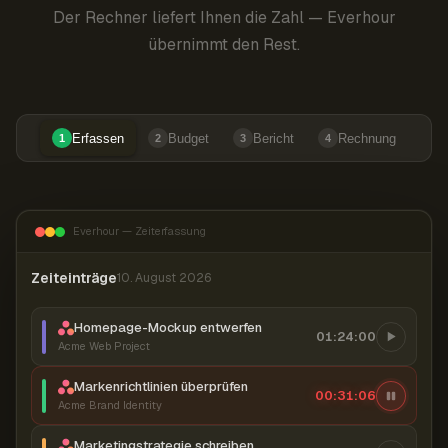
Der Rechner liefert Ihnen die Zahl — Everhour
übernimmt den Rest.
Erfassen
Budget
Bericht
Rechnung
1
2
3
4
Everhour — Zeiterfassung
Zeiteinträge
10. August 2026
Homepage-Mockup entwerfen
01:24:00
Acme Web Project
Markenrichtlinien überprüfen
00:31:06
Acme Brand Identity
Marketingstrategie schreiben