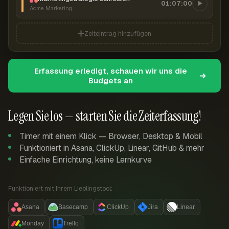
01:07:00
Acme Marketing
Zeiteintrag hinzufügen
Erfassung erledigt, schauen wir uns die
Budgets an
Legen Sie los — starten Sie die Zeiterfassung!
Timer mit einem Klick — Browser, Desktop & Mobil
Funktioniert in Asana, ClickUp, Linear, GitHub & mehr
Einfache Einrichtung, keine Lernkurve
Funktioniert mit Ihrem Lieblingstool:
Asana
Basecamp
ClickUp
Jira
Linear
Monday
Trello