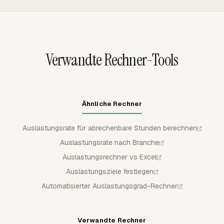
Auslastungsziele stammen aus Firmenrichtlinien,
Kunde, abrechenbare Zeit, Arbeitskosten und
Rollenerwartungen, der Wirtschaftlichkeit von Service
Budgetfelder zu erstellen. Berichte können exportiert
Lines oder Branchenbenchmarks.
oder per E-Mail für wiederkehrende Prüfungen der
Mitarbeiterauslastung geplant werden.
Verwandte Rechner-Tools
Ähnliche Rechner
Auslastungsrate für abrechenbare Stunden berechnen
Auslastungsrate nach Branche
Auslastungsrechner vs Excel
Auslastungsziele festlegen
Automatisierter Auslastungsgrad-Rechner
Verwandte Rechner