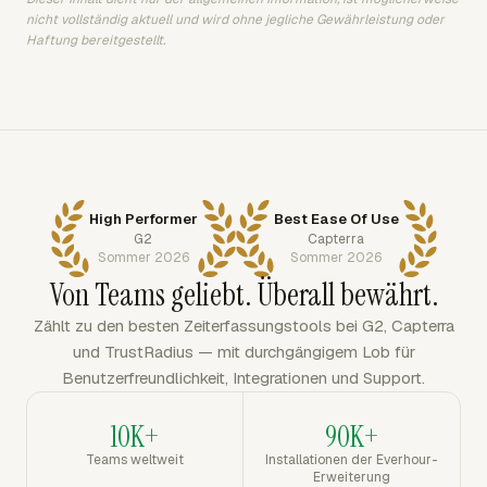
nicht vollständig aktuell und wird ohne jegliche Gewährleistung oder
Haftung bereitgestellt.
High Performer
Best Ease Of Use
G2
Capterra
Sommer 2026
Sommer 2026
Von Teams geliebt. Überall bewährt.
Zählt zu den besten Zeiterfassungstools bei G2, Capterra
und TrustRadius — mit durchgängigem Lob für
Benutzerfreundlichkeit, Integrationen und Support.
10K+
90K+
Teams weltweit
Installationen der Everhour-
Erweiterung