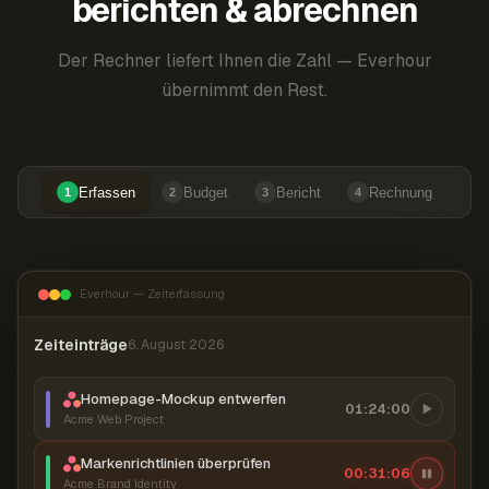
berichten & abrechnen
Der Rechner liefert Ihnen die Zahl — Everhour
übernimmt den Rest.
Erfassen
Budget
Bericht
Rechnung
1
2
3
4
Everhour — Zeiterfassung
Zeiteinträge
6. August 2026
Homepage-Mockup entwerfen
01:24:00
Acme Web Project
Markenrichtlinien überprüfen
00:31:07
Acme Brand Identity