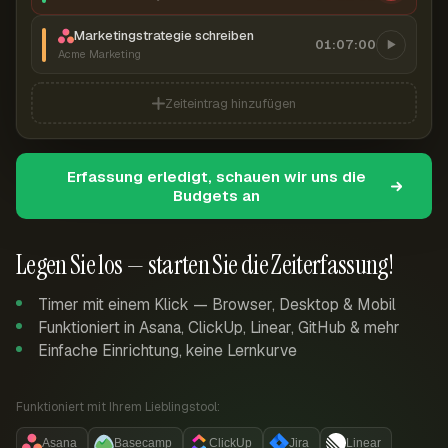
Marketingstrategie schreiben
01:07:00
Acme Marketing
Zeiteintrag hinzufügen
Erfassung erledigt, schauen wir uns die
Budgets an
Legen Sie los — starten Sie die Zeiterfassung!
Timer mit einem Klick — Browser, Desktop & Mobil
Funktioniert in Asana, ClickUp, Linear, GitHub & mehr
Einfache Einrichtung, keine Lernkurve
Funktioniert mit Ihrem Lieblingstool:
Asana
Basecamp
ClickUp
Jira
Linear