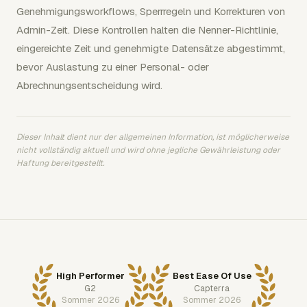
Genehmigungsworkflows, Sperrregeln und Korrekturen von
Admin-Zeit. Diese Kontrollen halten die Nenner-Richtlinie,
eingereichte Zeit und genehmigte Datensätze abgestimmt,
bevor Auslastung zu einer Personal- oder
Abrechnungsentscheidung wird.
Dieser Inhalt dient nur der allgemeinen Information, ist möglicherweise
nicht vollständig aktuell und wird ohne jegliche Gewährleistung oder
Haftung bereitgestellt.
High Performer
Best Ease Of Use
G2
Capterra
Sommer 2026
Sommer 2026