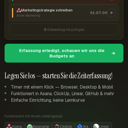
Marketingstrategie schreiben
01:07:00
Acme Marketing
Zeiteintrag hinzufügen
Erfassung erledigt, schauen wir uns die
Budgets an
Legen Sie los — starten Sie die Zeiterfassung!
Timer mit einem Klick — Browser, Desktop & Mobil
Funktioniert in Asana, ClickUp, Linear, GitHub & mehr
Einfache Einrichtung, keine Lernkurve
Funktioniert mit Ihrem Lieblingstool:
Asana
Basecamp
ClickUp
Jira
Linear