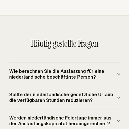
Häufig gestellte Fragen
Wie berechnen Sie die Auslastung für eine
niederländische beschäftigte Person?
Teilen Sie die abrechenbaren Stunden durch den Nenner
Sollte der niederländische gesetzliche Urlaub
der verfügbaren Stunden, der für denselben Zeitraum
die verfügbaren Stunden reduzieren?
gewählt wurde, und multiplizieren Sie dann mit 100. In
den Niederlanden sollte dieser Nenner von den
Ja, wenn der Bericht die Auslastung anhand der
Werden niederländische Feiertage immer aus
vertraglichen oder CAO-üblichen Stunden der Person
Nettoarbeitskapazität misst. Mitarbeitende in den
der Auslastungskapazität herausgerechnet?
ausgehen. Ein 36-Stunden-Vertrag und ein 40-Stunden-
Niederlanden haben Anspruch auf gesetzlichen