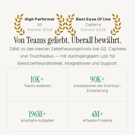
High Performer
Best Ease Of Use
G2
Capterra
Sommer 2026
Sommer 2026
Von Teams geliebt. Überall bewährt.
Zählt zu den besten Zeiterfassungstools bei G2, Capterra
und TrustRadius — mit durchgängigem Lob für
Benutzerfreundlichkeit, Integrationen und Support.
10K+
90K+
Teams weltweit
Installationen der Everhour-
Erweiterung
196M+
4M+
erledigte Aufgaben
erfasste Projekte