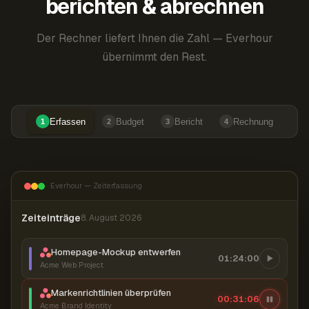
berichten & abrechnen
Der Rechner liefert Ihnen die Zahl — Everhour
übernimmt den Rest.
Erfassen
Budget
Bericht
Rechnung
1
2
3
4
Everhour — Zeiterfassung
Zeiteinträge
8. August 2026
Homepage-Mockup entwerfen
01:24:00
Acme Web Project
Markenrichtlinien überprüfen
00:31:07
Acme Brand Identity