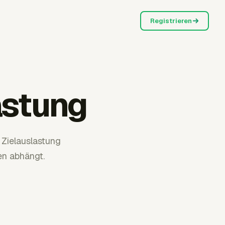
Registrieren
astung
 Zielauslastung
en abhängt.