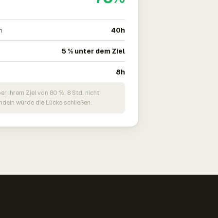
n
40h
5 % unter dem Ziel
8h
er Ihrem Ziel von 80 %. 8 Std. nicht
deln würde die Lücke schließen.