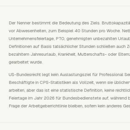
Der Nenner bestimmt die Bedeutung des Ziels. Bruttokapazitä
vor Abwesenheiten, zum Beispiel 40 Stunden pro Woche. Nett
Unternehmensfeiertage, PTO, genehmigten unbezahlten Urlaub u
Definitionen auf Basis tatsächlicher Stunden schließen auch Ze
bezahltem Jahresurlaub, Krankheit, Mutterschafts- oder Eltern
gearbeitet wurde.
US-Bundesrecht legt kein Auslastungsziel für Professional Serv
Beschäftigte in CPS-Statistiken als Vollzeit, wenn sie üblic
arbeiten, aber das ist eine statistische Definition, keine recht
Feiertage im Jahr 2026 für Bundesbedienstete auf, während be
Frage der Arbeitgeberrichtlinie bleiben, sofern kein anderes Ges