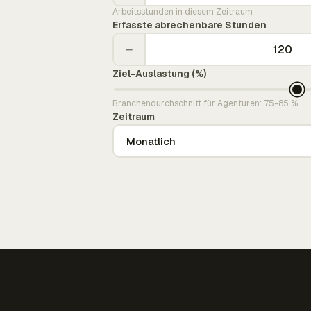
Arbeitsstunden in diesem Zeitraum
Erfasste abrechenbare Stunden
−
Ziel-Auslastung (%)
Branchendurchschnitt für Agenturen: 75-85 %
Zeitraum