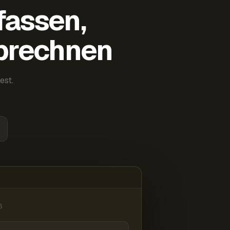
fassen,
abrechnen
est.
6