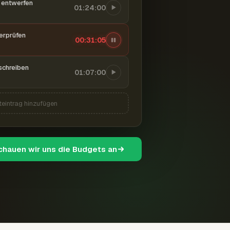
entwerfen
01:24:00
berprüfen
00:31:06
schreiben
01:07:00
teintrag hinzufügen
schauen wir uns die Budgets an