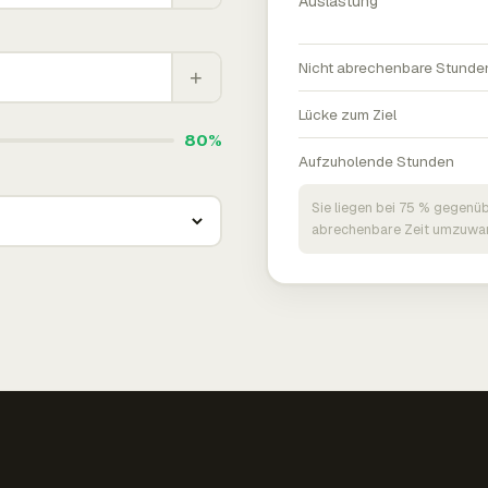
Auslastung
Nicht abrechenbare Stunde
+
Lücke zum Ziel
80%
Aufzuholende Stunden
Sie liegen bei 75 % gegenüb
abrechenbare Zeit umzuwan