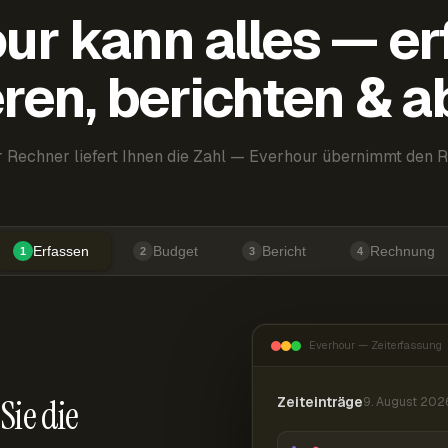
ur kann alles — er
ren, berichten & 
 Rechner liefert Ihnen die Zahl — Everhour übernimmt den R
Erfassen
Budget
Bericht
Rechnung
1
2
3
4
Everhour — Zeiterfassung
Sie die
Zeiteinträge
9. August 202