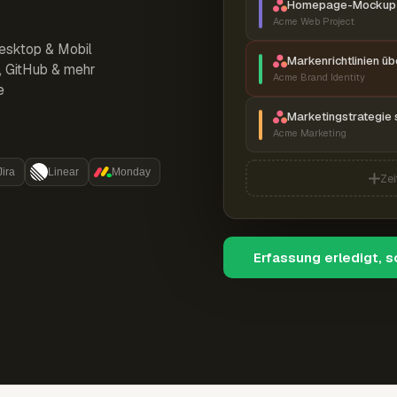
Homepage-Mockup 
Acme Web Project
esktop & Mobil
Markenrichtlinien ü
r, GitHub & mehr
Acme Brand Identity
e
Marketingstrategie 
Acme Marketing
Jira
Linear
Monday
Zei
Erfassung erledigt, 