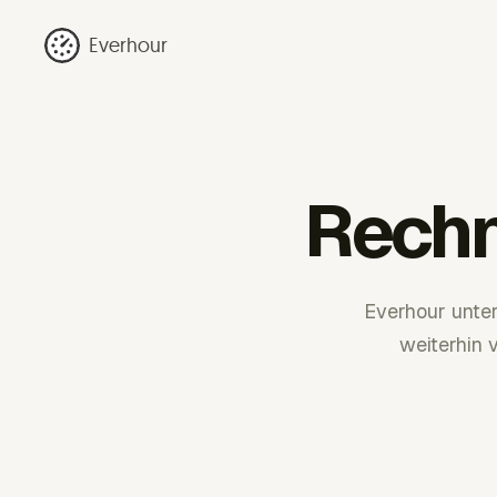
Everhour
Rechn
Everhour unter
weiterhin 