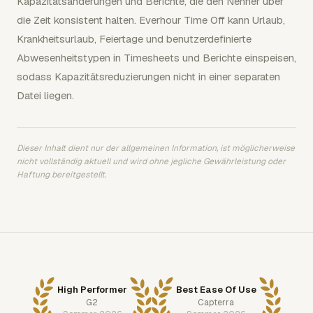
Kapazitätsänderungen und Berichte, die den Nenner über
die Zeit konsistent halten. Everhour Time Off kann Urlaub,
Krankheitsurlaub, Feiertage und benutzerdefinierte
Abwesenheitstypen in Timesheets und Berichte einspeisen,
sodass Kapazitätsreduzierungen nicht in einer separaten
Datei liegen.
Dieser Inhalt dient nur der allgemeinen Information, ist möglicherweise
nicht vollständig aktuell und wird ohne jegliche Gewährleistung oder
Haftung bereitgestellt.
High Performer
Best Ease Of Use
G2
Capterra