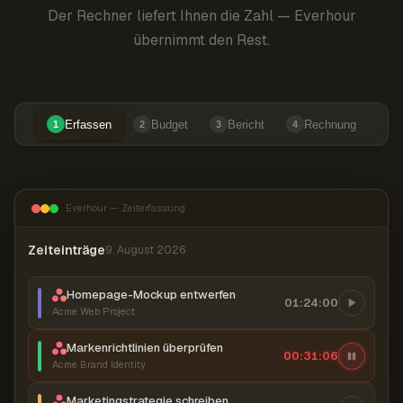
Der Rechner liefert Ihnen die Zahl — Everhour
übernimmt den Rest.
Erfassen
Budget
Bericht
Rechnung
1
2
3
4
Everhour — Zeiterfassung
Zeiteinträge
9. August 2026
Homepage-Mockup entwerfen
01:24:00
Acme Web Project
Markenrichtlinien überprüfen
00:31:06
Acme Brand Identity
Marketingstrategie schreiben