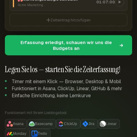
01:07:00
Acme Marketing
Zeiteintrag hinzufügen
Erfassung erledigt, schauen wir uns die
Budgets an
Legen Sie los — starten Sie die Zeiterfassung!
Timer mit einem Klick — Browser, Desktop & Mobil
Funktioniert in Asana, ClickUp, Linear, GitHub & mehr
Einfache Einrichtung, keine Lernkurve
Funktioniert mit Ihrem Lieblingstool:
Asana
Basecamp
ClickUp
Jira
Linear
Monday
Trello