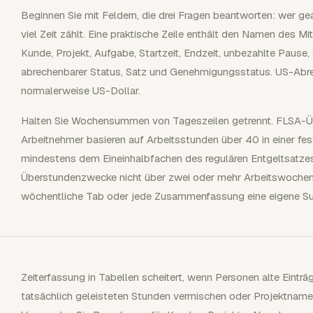
Beginnen Sie mit Feldern, die drei Fragen beantworten: wer gea
viel Zeit zählt. Eine praktische Zeile enthält den Namen des M
Kunde, Projekt, Aufgabe, Startzeit, Endzeit, unbezahlte Pause
abrechenbarer Status, Satz und Genehmigungsstatus. US-Abr
normalerweise US-Dollar.
Halten Sie Wochensummen von Tageszeilen getrennt. FLSA-Über
Arbeitnehmer basieren auf Arbeitsstunden über 40 in einer f
mindestens dem Eineinhalbfachen des regulären Entgeltsatze
Überstundenzwecke nicht über zwei oder mehr Arbeitswochen 
wöchentliche Tab oder jede Zusammenfassung eine eigene 
Zeiterfassung in Tabellen scheitert, wenn Personen alte Einträg
tatsächlich geleisteten Stunden vermischen oder Projektnamen 