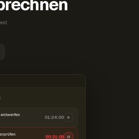
abrechnen
est.
6
entwerfen
01:24:00
berprüfen
00:31:06