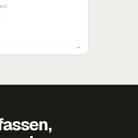
ATZ
fassen,