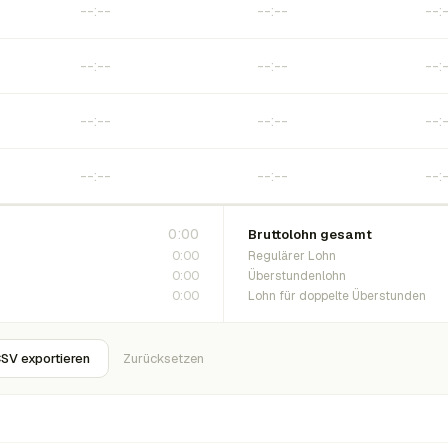
0:00
Bruttolohn gesamt
0:00
Regulärer Lohn
0:00
Überstundenlohn
0:00
Lohn für doppelte Überstunden
SV exportieren
Zurücksetzen