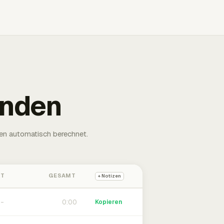
unden
en automatisch berechnet.
HT
GESAMT
+ Notizen
0:00
Kopieren