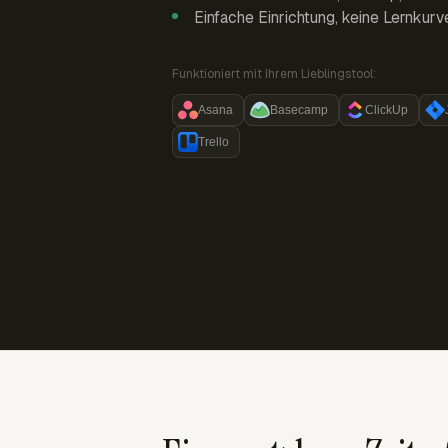
Einfache Einrichtung, keine Lernkurv
Funktioniert mit Ihrem Lieblingstool:
Asana
Basecamp
ClickUp
Trello