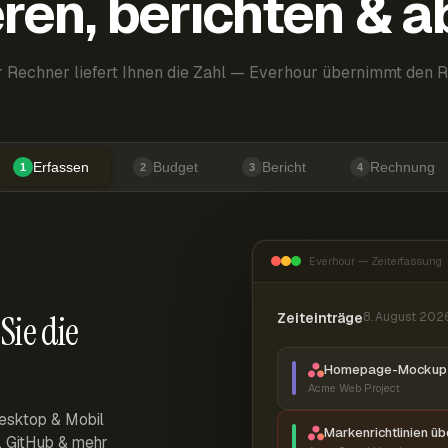
ren, berichten & 
 Rechner liefert Ihnen die Zahl — Everhour übernimmt den R
Erfassen
Budget
Bericht
Rechnung
1
2
3
4
Everhour — Zeiterfassung
Sie die
Zeiteinträge
8. August 202
Homepage-Mockup 
Acme Web Project
esktop & Mobil
Markenrichtlinien ü
r, GitHub & mehr