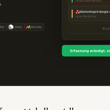
Acme Brand Identity
e
Marketingstrategie 
Acme Marketing
Jira
Linear
Monday
Zei
Erfassung erledigt, 