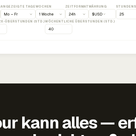
M
ANGEZEIGTE TAGE
WOCHEN
ZEITFORMAT
WÄHRUNG
STUNDENS
$
USD
2X-ÜBERSTUNDEN (STD.)
WÖCHENTLICHE ÜBERSTUNDEN (STD.)
ur kann alles — er