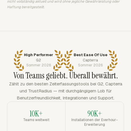
nicht vollständig aktuell und wird ohne jegliche Gewährleistung oder
Haftung bereitgestellt.
High Performer
Best Ease Of Use
G2
Capterra
Sommer 2026
Sommer 2026
Von Teams geliebt. Überall bewährt.
Zählt zu den besten Zeiterfassungstools bei G2, Capterra
und TrustRadius — mit durchgängigem Lob für
Benutzerfreundlichkeit, Integrationen und Support.
10K+
90K+
Teams weltweit
Installationen der Everhour-
Erweiterung