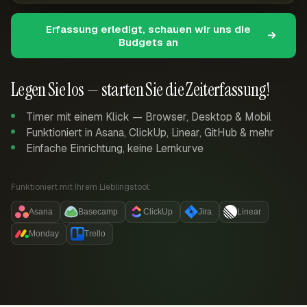
Erfassung erledigt, schauen wir uns die
Budgets an
Legen Sie los — starten Sie die Zeiterfassung!
Timer mit einem Klick — Browser, Desktop & Mobil
Funktioniert in Asana, ClickUp, Linear, GitHub & mehr
Einfache Einrichtung, keine Lernkurve
Funktioniert mit Ihrem Lieblingstool:
Asana
Basecamp
ClickUp
Jira
Linear
Monday
Trello