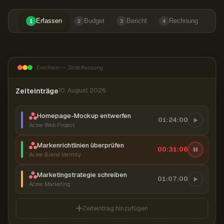
Erfassen
Budget
Bericht
Rechnung
1
2
3
4
Everhour — Zeiterfassung
Zeiteinträge
10. August 2026
Homepage-Mockup entwerfen
01:24:00
Acme Web Project
Markenrichtlinien überprüfen
00:31:07
Acme Brand Identity
Marketingstrategie schreiben
01:07:00
Acme Marketing
Zeiteintrag hinzufügen