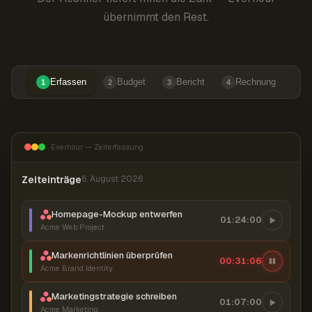
übernimmt den Rest.
Erfassen
Budget
Bericht
Rechnung
1
2
3
4
Everhour — Zeiterfassung
Zeiteinträge
6. August 2026
Homepage-Mockup entwerfen
01:24:00
Acme Web Project
Markenrichtlinien überprüfen
00:31:07
Acme Brand Identity
Marketingstrategie schreiben
01:07:00
Acme Marketing