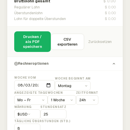
$ 0.00
Bruttolohn gesamt
$ 0.00
Regulärer Lohn
$ 0.00
Überstundenlohn
$ 0.00
Lohn für doppelte Überstunden
Drucken /
CSV
als PDF
Zurücksetzen
exportieren
speichern
Rechneroptionen
WOCHE VOM
WOCHE BEGINNT AM
ANGEZEIGTE TAGE
WOCHEN
ZEITFORMAT
WÄHRUNG
STUNDENSATZ
$
USD
TÄGLICHE ÜBERSTUNDEN (STD.)