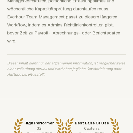
Managerkorrekturen, persönliche Erfassungslimits und
wöchentliche Kapazitätsprüfung durchlaufen muss.
Everhour Team Management passt zu diesem längeren
Workflow, indem es Admins Richtlinienkontrollen gibt,
bevor Zeit zu Payroll-, Abrechnungs- oder Berichtsdaten
wird.
Dieser Inhalt dient nur der allgemeinen Information, ist möglicherweise
nicht vollständig aktuell und wird ohne jegliche Gewährleistung oder
Haftung bereitgestellt.
High Performer
Best Ease Of Use
G2
Capterra