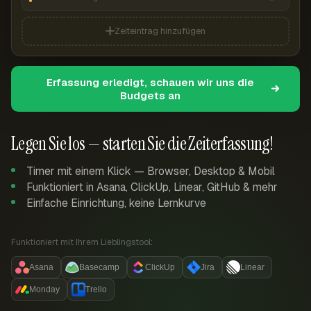
Zeiteintrag hinzufügen
Erfassung erledigt, schauen wir uns die
Budgets an
Legen Sie los — starten Sie die Zeiterfassung!
Timer mit einem Klick — Browser, Desktop & Mobil
Funktioniert in Asana, ClickUp, Linear, GitHub & mehr
Einfache Einrichtung, keine Lernkurve
Funktioniert mit Ihrem Lieblingstool:
Asana
Basecamp
ClickUp
Jira
Linear
Monday
Trello