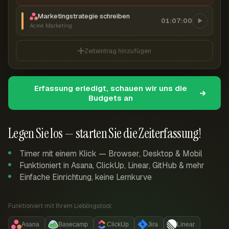
Marketingstrategie schreiben
01:07:00
Acme Marketing
Zeiteintrag hinzufügen
Erfassung erledigt, schauen wir uns die
Budgets an
Legen Sie los — starten Sie die Zeiterfassung!
Timer mit einem Klick — Browser, Desktop & Mobil
Funktioniert in Asana, ClickUp, Linear, GitHub & mehr
Einfache Einrichtung, keine Lernkurve
Funktioniert mit Ihrem Lieblingstool:
Asana
Basecamp
ClickUp
Jira
Linear