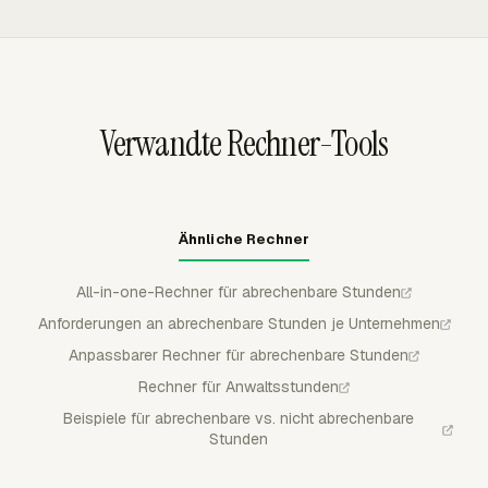
berechnet Beträge aus Sätzen und abrechenbarer Zeit
Timer-Regeln verwenden, bevor Stunden in die
und schließt nicht abrechenbare Arbeit aus. In Rechnung
Abrechnungs- oder Payroll-Prüfung übergehen.
gestellte Zeit wird als in Rechnung gestellt markiert,
sodass dieselben genehmigten Stunden nicht erneut auf
einer zukünftigen Rechnung erscheinen.
Verwandte Rechner-Tools
Ähnliche Rechner
All-in-one-Rechner für abrechenbare Stunden
Anforderungen an abrechenbare Stunden je Unternehmen
Anpassbarer Rechner für abrechenbare Stunden
Rechner für Anwaltsstunden
Beispiele für abrechenbare vs. nicht abrechenbare
Stunden