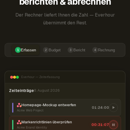
berichten & abrechnen
Der Rechner liefert Ihnen die Zahl — Everhour
übernimmt den Rest.
Erfassen
Budget
Bericht
Rechnung
1
2
3
4
Everhour — Zeiterfassung
Zeiteinträge
8. August 2026
Homepage-Mockup entwerfen
01:24:00
Acme Web Project
Markenrichtlinien überprüfen
00:31:08
Acme Brand Identity