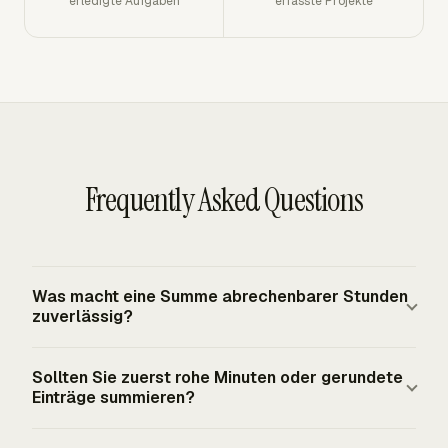
erledigte Aufgaben
erfasste Projekte
Frequently Asked Questions
Was macht eine Summe abrechenbarer Stunden
zuverlässig?
Eine zuverlässige Summe verwendet genehmigte
Sollten Sie zuerst rohe Minuten oder gerundete
abrechenbare Zeit, den richtigen Abrechnungssatz, das
Einträge summieren?
vereinbarte Rundungsintervall und den richtigen
Abrechnungsstatus für jede Aufgabe oder jedes Projekt.
Verwenden Sie die Methode, die durch die