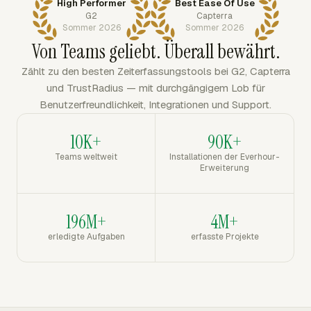
High Performer
Best Ease Of Use
G2
Capterra
Sommer 2026
Sommer 2026
Von Teams geliebt. Überall bewährt.
Zählt zu den besten Zeiterfassungstools bei G2, Capterra
und TrustRadius — mit durchgängigem Lob für
Benutzerfreundlichkeit, Integrationen und Support.
10K+
90K+
Teams weltweit
Installationen der Everhour-
Erweiterung
196M+
4M+
erledigte Aufgaben
erfasste Projekte