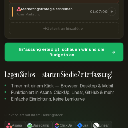
Marketingstrategie schreiben
01:07:00
Acme Marketing
Zeiteintrag hinzufügen
Erfassung erledigt, schauen wir uns die
Budgets an
Legen Sie los — starten Sie die Zeiterfassung!
Timer mit einem Klick — Browser, Desktop & Mobil
Funktioniert in Asana, ClickUp, Linear, GitHub & mehr
Einfache Einrichtung, keine Lernkurve
Funktioniert mit Ihrem Lieblingstool:
Asana
Basecamp
ClickUp
Jira
Linear