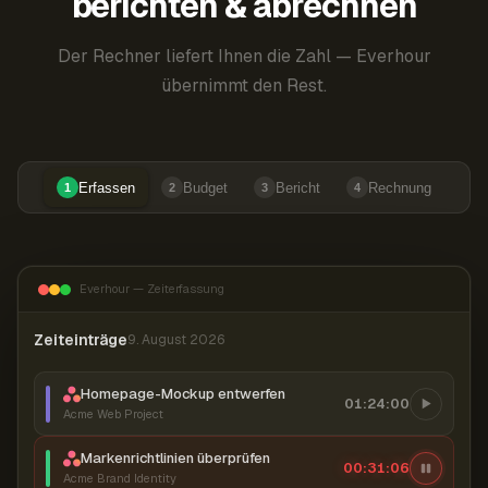
berichten & abrechnen
Der Rechner liefert Ihnen die Zahl — Everhour
übernimmt den Rest.
Erfassen
Budget
Bericht
Rechnung
1
2
3
4
Everhour — Zeiterfassung
Zeiteinträge
9. August 2026
Homepage-Mockup entwerfen
01:24:00
Acme Web Project
Markenrichtlinien überprüfen
00:31:06
Acme Brand Identity