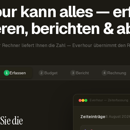
ur kann alles — er
ren, berichten & 
 Rechner liefert Ihnen die Zahl — Everhour übernimmt den R
Erfassen
Budget
Bericht
Rechnung
1
2
3
4
Everhour — Zeiterfassung
Sie die
Zeiteinträge
8. August 202