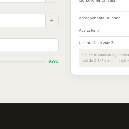
Monatlicher Umsatz
Abrechenbare Stunden
+
Auslastung
Umsatzlücke zum Ziel
Bei 85 % Auslastung verdie
würde 0 $/Zeitraum ergänz
80%