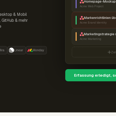
Homepage-Mockup 
Acme Web Project
esktop & Mobil
Markenrichtlinien ü
r, GitHub & mehr
Acme Brand Identity
e
Marketingstrategie 
Acme Marketing
Jira
Linear
Monday
Zei
Erfassung erledigt, 