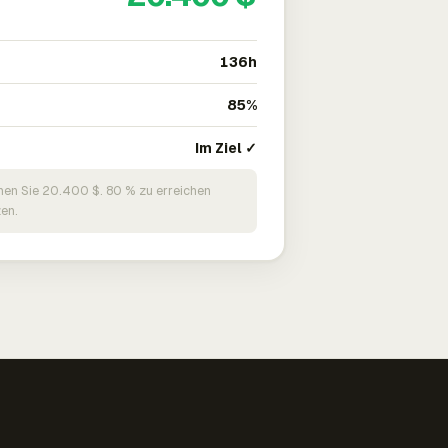
136h
85%
Im Ziel ✓
nen Sie 20.400 $. 80 % zu erreichen
en.