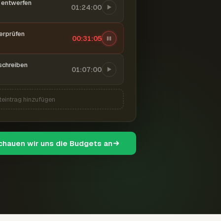
entwerfen
01:24:00
berprüfen
00:31:06
schreiben
01:07:00
teintrag hinzufügen
schauen wir uns die Budgets an