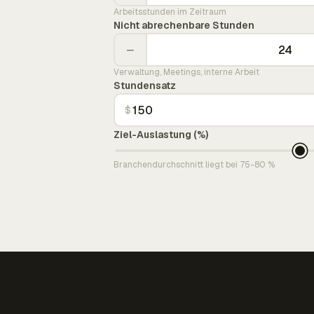
Arbeitsstunden im Zeitraum
Nicht abrechenbare Stunden
−
Verwaltung, Meetings, interne Arbeit
Stundensatz
$
Ziel-Auslastung (%)
Branchendurchschnitt liegt bei 75-80 %