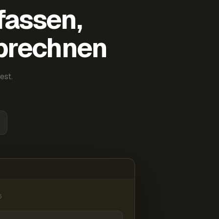
fassen,
abrechnen
est.
6