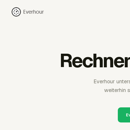
Everhour
Rechner
Everhour unter
weiterhin 
E