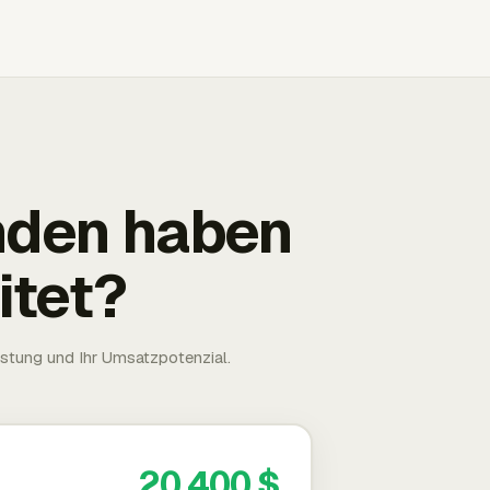
nden haben
itet?
astung und Ihr Umsatzpotenzial.
20.400 $