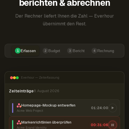
berichten & abrechnen
Der Rechner liefert Ihnen die Zahl — Everhour
übernimmt den Rest.
Erfassen
Budget
Bericht
Rechnung
1
2
3
4
Everhour — Zeiterfassung
Zeiteinträge
8. August 2026
Homepage-Mockup entwerfen
01:24:00
Acme Web Project
Markenrichtlinien überprüfen
00:31:06
Acme Brand Identity