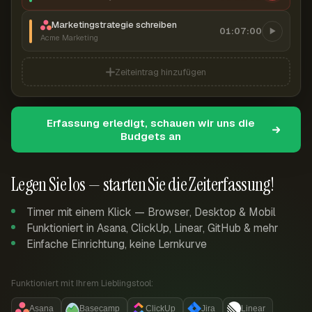
Marketingstrategie schreiben
01:07:00
Acme Marketing
Zeiteintrag hinzufügen
Erfassung erledigt, schauen wir uns die
Budgets an
Legen Sie los — starten Sie die Zeiterfassung!
Timer mit einem Klick — Browser, Desktop & Mobil
Funktioniert in Asana, ClickUp, Linear, GitHub & mehr
Einfache Einrichtung, keine Lernkurve
Funktioniert mit Ihrem Lieblingstool:
Asana
Basecamp
ClickUp
Jira
Linear