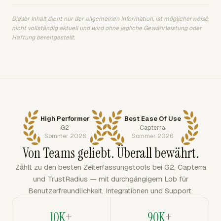
Dieser Inhalt dient nur der allgemeinen Information, ist möglicherweise
nicht vollständig aktuell und wird ohne jegliche Gewährleistung oder
Haftung bereitgestellt.
High Performer
Best Ease Of Use
G2
Capterra
Sommer 2026
Sommer 2026
Von Teams geliebt. Überall bewährt.
Zählt zu den besten Zeiterfassungstools bei G2, Capterra
und TrustRadius — mit durchgängigem Lob für
Benutzerfreundlichkeit, Integrationen und Support.
10K+
90K+