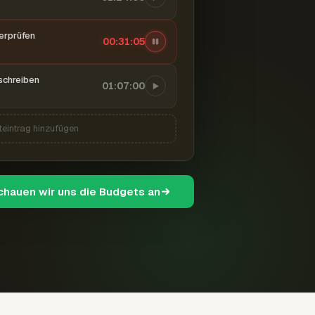
berprüfen
00:31:06
schreiben
01:07:00
teintrag hinzufügen
schauen wir uns die Budgets an