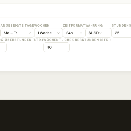
M
ANGEZEIGTE TAGE
WOCHEN
ZEITFORMAT
WÄHRUNG
STUNDENS
$
USD
2X-ÜBERSTUNDEN (STD.)
WÖCHENTLICHE ÜBERSTUNDEN (STD.)