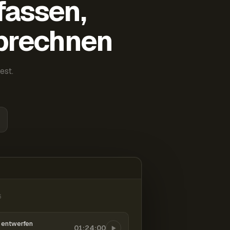
fassen,
abrechnen
est.
6
entwerfen
01:24:00