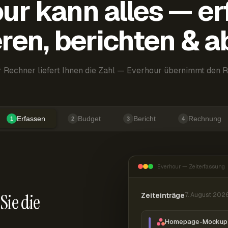
ur kann alles — er
ren, berichten & 
 Rechner liefert Ihnen die Zahl — Everhour übernimmt den R
Erfassen
Budget
Bericht
Rechnung
1
2
3
4
Everhour — Zeiterfassung
Sie die
Zeiteinträge
7. August 202
Homepage-Mockup 