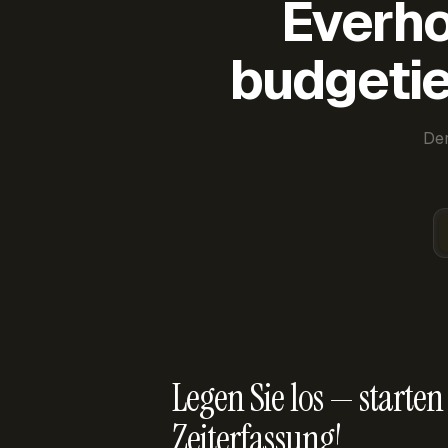
Everho
budgetie
Der
Legen Sie los — starten 
Zeiterfassung!