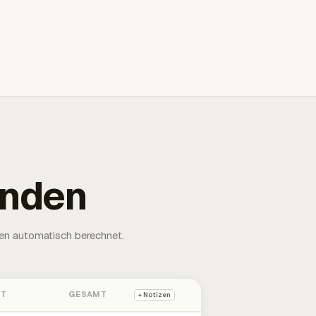
unden
en automatisch berechnet.
HT
GESAMT
+ Notizen