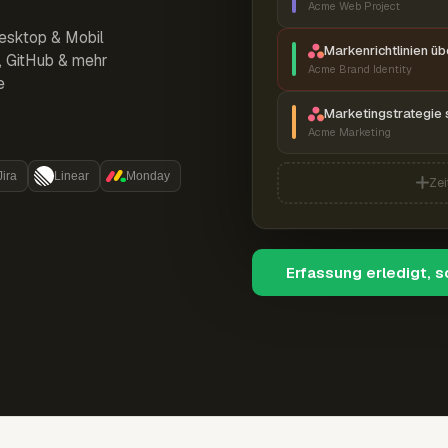
Acme Web Project
esktop & Mobil
Markenrichtlinien ü
r, GitHub & mehr
Acme Brand Identity
e
Marketingstrategie 
Acme Marketing
Jira
Linear
Monday
Zei
Erfassung erledigt, 