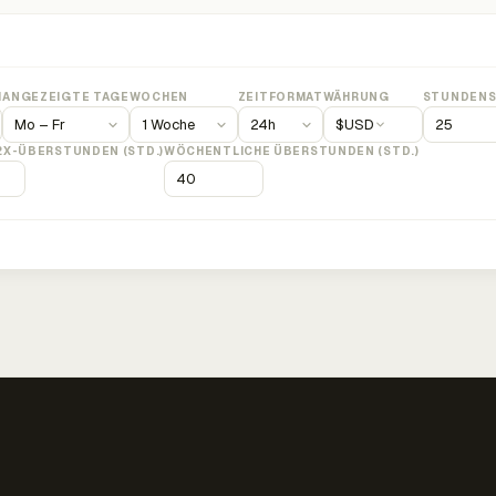
M
ANGEZEIGTE TAGE
WOCHEN
ZEITFORMAT
WÄHRUNG
STUNDENS
$
USD
2X-ÜBERSTUNDEN (STD.)
WÖCHENTLICHE ÜBERSTUNDEN (STD.)