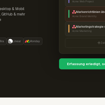
Acme Web Project
esktop & Mobil
Markenrichtlinien ü
r, GitHub & mehr
Acme Brand Identity
e
Marketingstrategie 
Acme Marketing
Jira
Linear
Monday
Zei
Erfassung erledigt, 