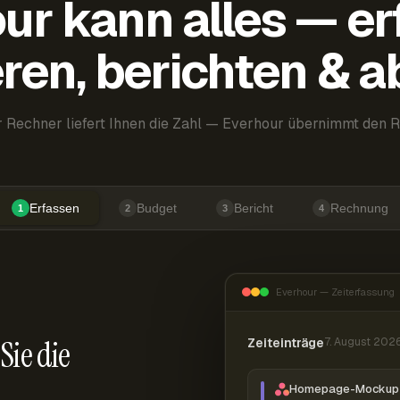
ur kann alles — er
ren, berichten & 
 Rechner liefert Ihnen die Zahl — Everhour übernimmt den R
Erfassen
Budget
Bericht
Rechnung
1
2
3
4
Everhour — Zeiterfassung
Sie die
Zeiteinträge
7. August 202
Homepage-Mockup 