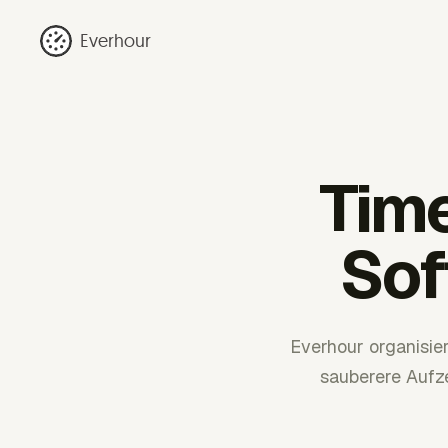
Everhour
Time
Sof
Everhour organisie
sauberere Aufz