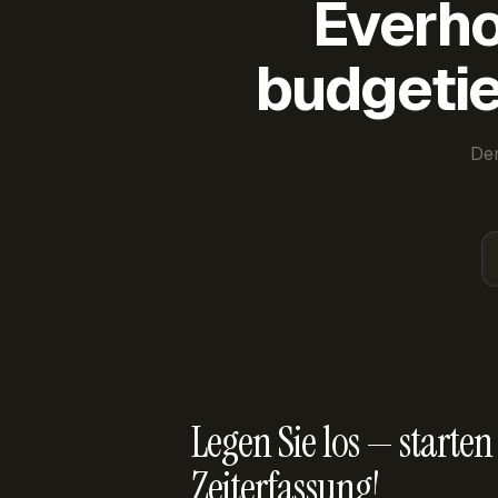
Everho
budgetie
Der
Legen Sie los — starten 
Zeiterfassung!