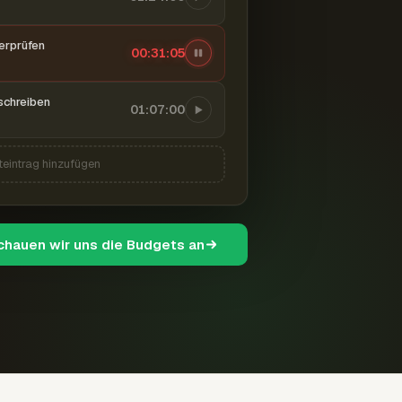
berprüfen
00:31:06
schreiben
01:07:00
teintrag hinzufügen
schauen wir uns die Budgets an