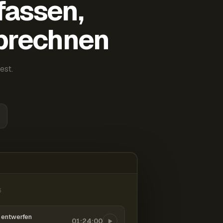
fassen,
abrechnen
est.
6
entwerfen
01:24:00