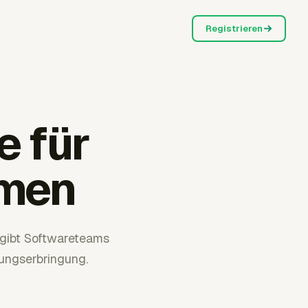
Registrieren
e für
hmen
 gibt Softwareteams
ungserbringung.