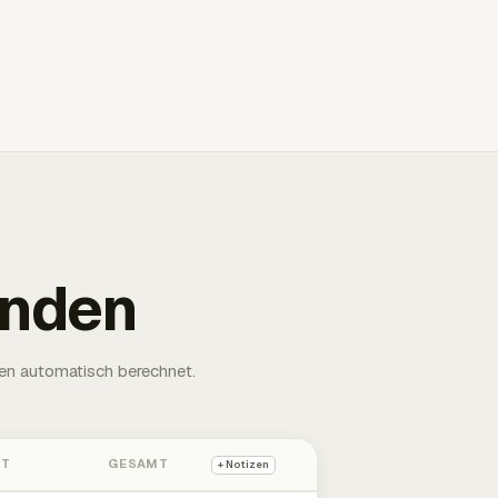
unden
en automatisch berechnet.
HT
GESAMT
+ Notizen