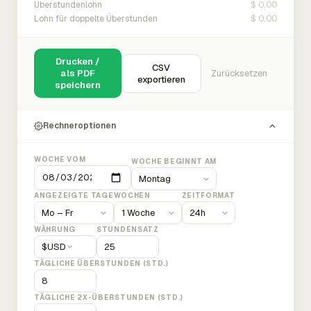
$ 0.00
Überstundenlohn
$ 0.00
Lohn für doppelte Überstunden
Drucken /
CSV
als PDF
Zurücksetzen
exportieren
speichern
Rechneroptionen
WOCHE VOM
WOCHE BEGINNT AM
ANGEZEIGTE TAGE
WOCHEN
ZEITFORMAT
WÄHRUNG
STUNDENSATZ
$
USD
TÄGLICHE ÜBERSTUNDEN (STD.)
TÄGLICHE 2X-ÜBERSTUNDEN (STD.)