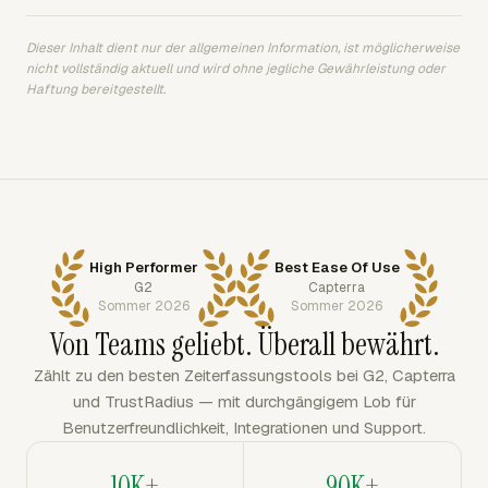
Dieser Inhalt dient nur der allgemeinen Information, ist möglicherweise
nicht vollständig aktuell und wird ohne jegliche Gewährleistung oder
Haftung bereitgestellt.
High Performer
Best Ease Of Use
G2
Capterra
Sommer 2026
Sommer 2026
Von Teams geliebt. Überall bewährt.
Zählt zu den besten Zeiterfassungstools bei G2, Capterra
und TrustRadius — mit durchgängigem Lob für
Benutzerfreundlichkeit, Integrationen und Support.
10K+
90K+