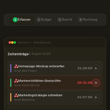
Erfassen
Budget
Bericht
Rechnung
1
2
3
4
Everhour — Zeiterfassung
Zeiteinträge
6. August 2026
Homepage-Mockup entwerfen
01:24:00
Acme Web Project
Markenrichtlinien überprüfen
00:31:07
Acme Brand Identity
Marketingstrategie schreiben
01:07:00
Acme Marketing