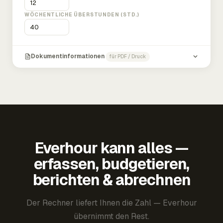
WÖCHENTLICHE ÜBERSTUNDEN (STD.)
Dokumentinformationen
für PDF / Druck
Everhour kann alles —
erfassen, budgetieren,
berichten & abrechnen
Der Rechner liefert Ihnen die Zahl — Everhour
übernimmt den Rest.