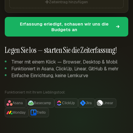
Zeiteintrag hinzufügen
Erfassung erledigt, schauen wir uns die
Budgets an
Legen Sie los — starten Sie die Zeiterfassung!
Timer mit einem Klick — Browser, Desktop & Mobil
Funktioniert in Asana, ClickUp, Linear, GitHub & mehr
Einfache Einrichtung, keine Lernkurve
Funktioniert mit Ihrem Lieblingstool:
Asana
Basecamp
ClickUp
Jira
Linear
Monday
Trello