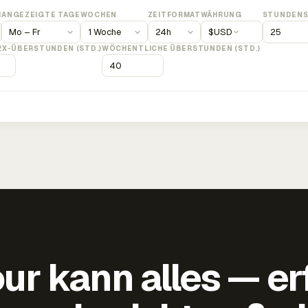
M
ANGEZEIGTE TAGE
WOCHEN
ZEITFORMAT
WÄHRUNG
STUNDENS
$
USD
2X-ÜBERSTUNDEN (STD.)
WÖCHENTLICHE ÜBERSTUNDEN (STD.)
ur kann alles — er