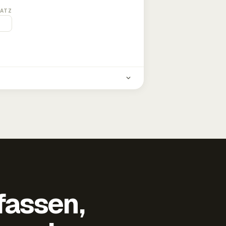
ATZ
fassen,