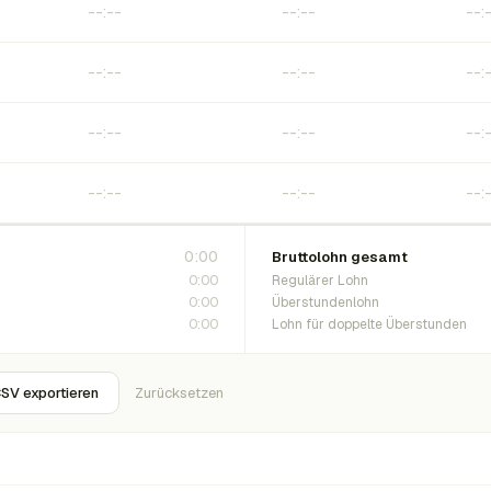
0:00
Bruttolohn gesamt
0:00
Regulärer Lohn
0:00
Überstundenlohn
0:00
Lohn für doppelte Überstunden
SV exportieren
Zurücksetzen