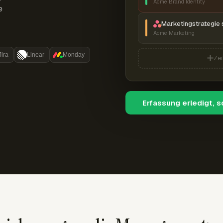
Acme Brand Identity
e
Marketingstrategie 
Acme Marketing
Jira
Linear
Monday
Zei
Erfassung erledigt, 