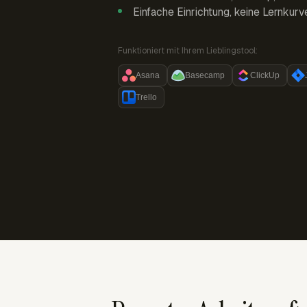
Einfache Einrichtung, keine Lernkurv
Funktioniert mit Ihrem Lieblingstool:
Asana
Basecamp
ClickUp
Trello