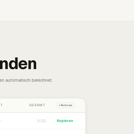
unden
en automatisch berechnet.
HT
GESAMT
+ Notizen
0:00
Kopieren