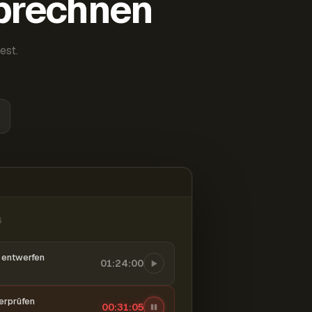
abrechnen
est.
6
entwerfen
01:24:00
berprüfen
00:31:06