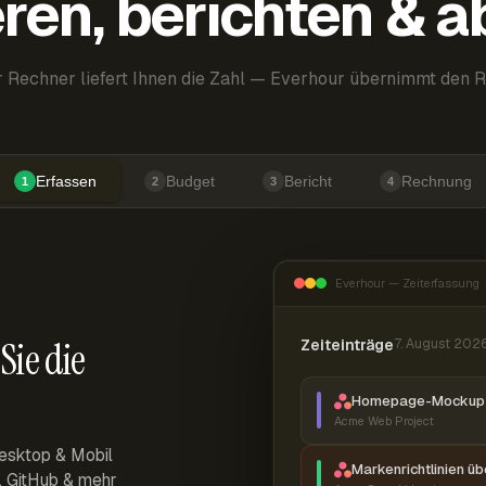
ren, berichten & 
 Rechner liefert Ihnen die Zahl — Everhour übernimmt den R
Erfassen
Budget
Bericht
Rechnung
1
2
3
4
Everhour — Zeiterfassung
Sie die
Zeiteinträge
7. August 202
Homepage-Mockup 
Acme Web Project
esktop & Mobil
Markenrichtlinien ü
r, GitHub & mehr