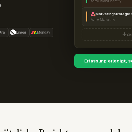
Acme Brand Identity
e
Marketingstrategie 
Acme Marketing
Jira
Linear
Monday
Zei
Erfassung erledigt, 