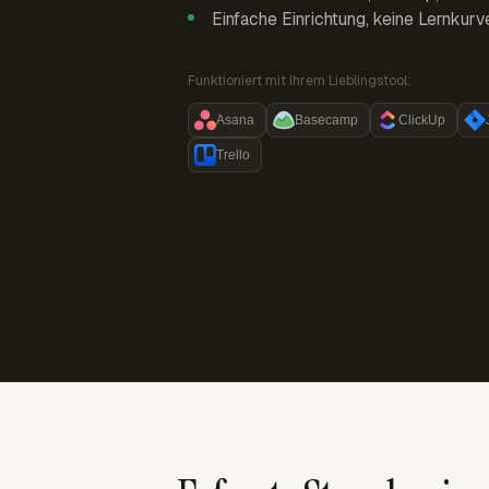
Einfache Einrichtung, keine Lernkurv
Funktioniert mit Ihrem Lieblingstool:
Asana
Basecamp
ClickUp
Trello