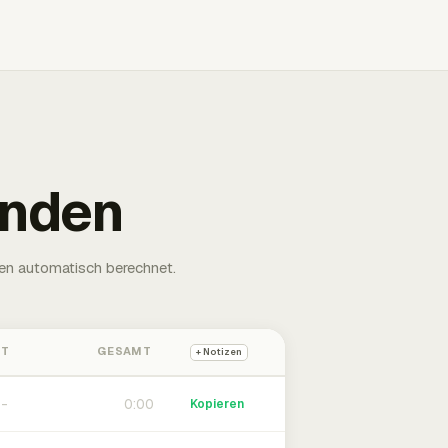
unden
en automatisch berechnet.
HT
GESAMT
+ Notizen
0:00
Kopieren