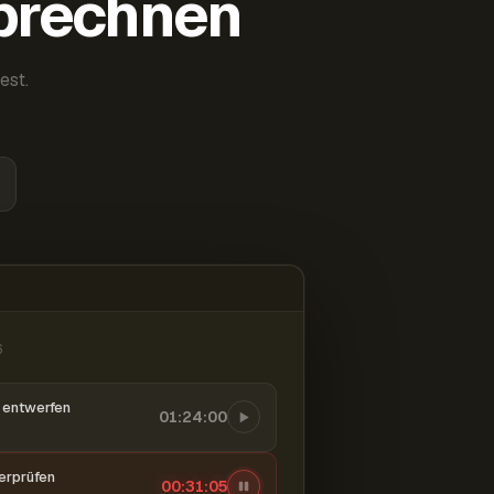
abrechnen
est.
6
entwerfen
01:24:00
berprüfen
00:31:06