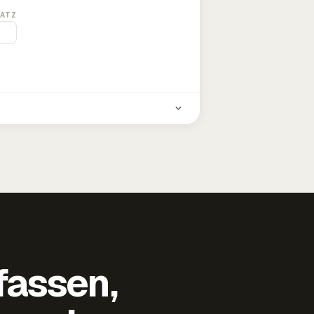
ATZ
fassen,