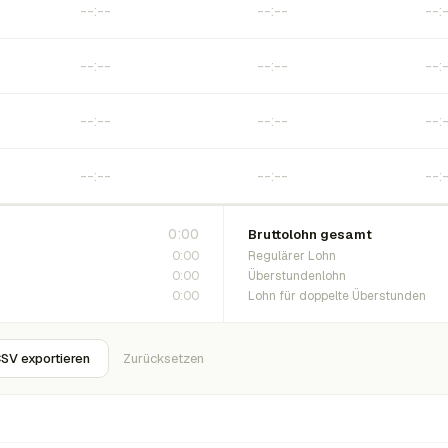
0:00
Bruttolohn gesamt
0:00
Regulärer Lohn
0:00
Überstundenlohn
0:00
Lohn für doppelte Überstunden
SV exportieren
Zurücksetzen