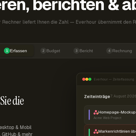
ren, berichten & 
 Rechner liefert Ihnen die Zahl — Everhour übernimmt den R
Erfassen
Budget
Bericht
Rechnung
1
2
3
4
Everhour — Zeiterfassung
Sie die
Zeiteinträge
7. August 202
Homepage-Mockup 
Acme Web Project
esktop & Mobil
Markenrichtlinien ü
r, GitHub & mehr