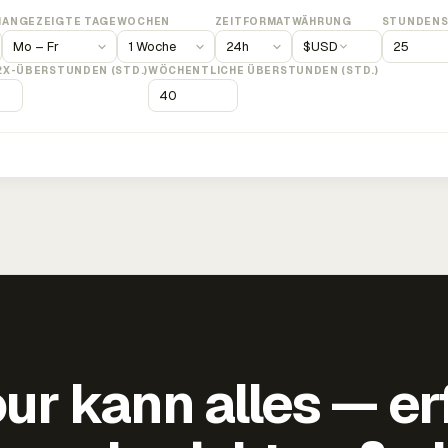
M
ANGEZEIGTE TAGE
WOCHEN
ZEITFORMAT
WÄHRUNG
STUNDENS
$
USD
2X-ÜBERSTUNDEN (STD.)
WÖCHENTLICHE ÜBERSTUNDEN (STD.)
ur kann alles — er