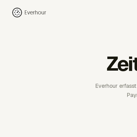
Everhour
Zei
Everhour erfass
Pay