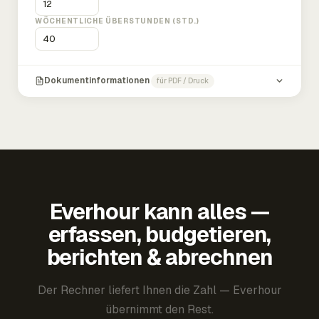
WÖCHENTLICHE ÜBERSTUNDEN (STD.)
Dokumentinformationen
für PDF / Druck
Everhour kann alles —
erfassen, budgetieren,
berichten & abrechnen
Der Rechner liefert Ihnen die Zahl — Everhour
übernimmt den Rest.