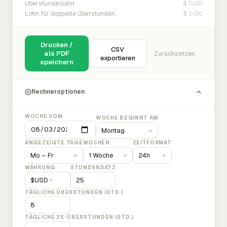
$ 0.00
Überstundenlohn
$ 0.00
Lohn für doppelte Überstunden
Drucken /
CSV
als PDF
Zurücksetzen
exportieren
speichern
Rechneroptionen
WOCHE VOM
WOCHE BEGINNT AM
ANGEZEIGTE TAGE
WOCHEN
ZEITFORMAT
WÄHRUNG
STUNDENSATZ
$
USD
TÄGLICHE ÜBERSTUNDEN (STD.)
TÄGLICHE 2X-ÜBERSTUNDEN (STD.)