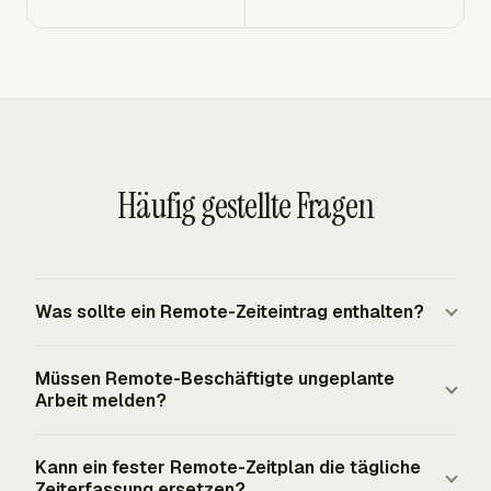
Häufig gestellte Fragen
Was sollte ein Remote-Zeiteintrag enthalten?
Ein Remote-Zeiteintrag sollte die Arbeitskraft, das
Müssen Remote-Beschäftigte ungeplante
Datum, die gearbeiteten Stunden und genug Details
Arbeit melden?
enthalten, um die Arbeit zu erklären. Für nach dem FLSA
abgedeckte nicht freigestellte Beschäftigte müssen
Ja. Nach dem FLSA müssen Arbeitgeber Remote- oder
Kann ein fester Remote-Zeitplan die tägliche
Arbeitgeberaufzeichnungen die täglich gearbeiteten
Telearbeitsbeschäftigte für alle gearbeiteten Stunden
Zeiterfassung ersetzen?