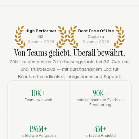
High Performer
Best Ease Of Use
G2
Capterra
Sommer 2026
Sommer 2026
Von Teams geliebt. Überall bewährt.
Zählt zu den besten Zeiterfassungstools bei G2, Capterra
und TrustRadius — mit durchgängigem Lob für
Benutzerfreundlichkeit, Integrationen und Support.
10K+
90K+
Teams weltweit
Installationen der Everhour-
Erweiterung
196M+
4M+
erledigte Aufgaben
erfasste Projekte