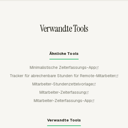
aufzubauen.
genehmigen, und genehmigte Zeit bleibt für reguläre
Mitglieder gesperrt, was hilft, Remote-
Lohnabrechnungs- und Abrechnungsaufzeichnungen vor
Verwandte Tools
späten Bearbeitungen zu schützen.
Ähnliche Tools
Minimalistische Zeiterfassungs-App
Tracker für abrechenbare Stunden für Remote-Mitarbeiter
Mitarbeiter-Stundenzettelvorlage
Mitarbeiter-Zeiterfassung
Mitarbeiter-Zeiterfassungs-App
Verwandte Tools