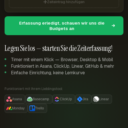
Zeiteintrag hinzufügen
Erfassung erledigt, schauen wir uns die
Budgets an
Legen Sie los — starten Sie die Zeiterfassung!
Timer mit einem Klick — Browser, Desktop & Mobil
Funktioniert in Asana, ClickUp, Linear, GitHub & mehr
Einfache Einrichtung, keine Lernkurve
Funktioniert mit Ihrem Lieblingstool:
Asana
Basecamp
ClickUp
Jira
Linear
Monday
Trello