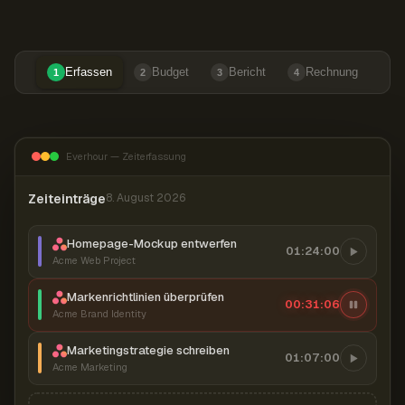
Erfassen
Budget
Bericht
Rechnung
1
2
3
4
Everhour — Zeiterfassung
Zeiteinträge
8. August 2026
Homepage-Mockup entwerfen
01:24:00
Acme Web Project
Markenrichtlinien überprüfen
00:31:07
Acme Brand Identity
Marketingstrategie schreiben
01:07:00
Acme Marketing