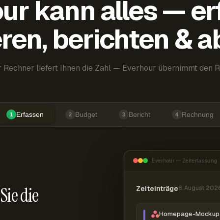
ur kann alles — er
ren, berichten & 
 Rechner liefert Ihnen die Zahl — Everhour übernimmt den R
Erfassen
Budget
Bericht
Rechnung
1
2
3
4
Everhour — Zeiterfassung
Sie die
Zeiteinträge
8. August 202
Homepage-Mockup 