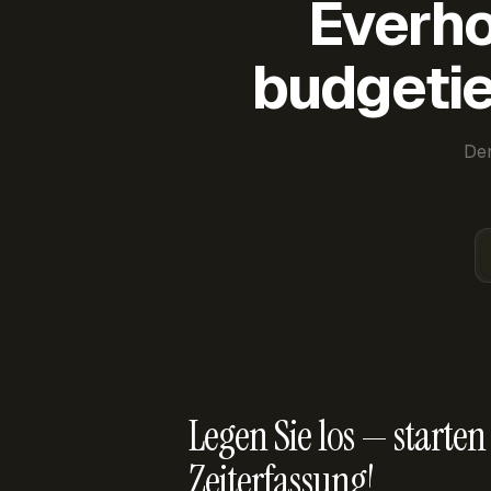
Everho
budgetie
Der
Legen Sie los — starten 
Zeiterfassung!