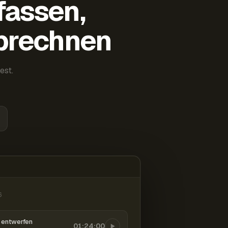
fassen,
abrechnen
est.
6
entwerfen
01:24:00