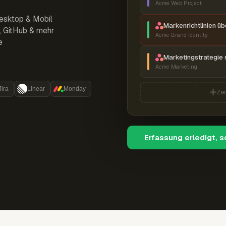
Acme Web Project
esktop & Mobil
Markenrichtlinien ü
r, GitHub & mehr
Acme Brand Identity
e
Marketingstrategie 
Acme Marketing
Jira
Linear
Monday
Zei
Erfassung erledigt, 