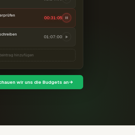
berprüfen
00:31:06
schreiben
01:07:00
teintrag hinzufügen
schauen wir uns die Budgets an