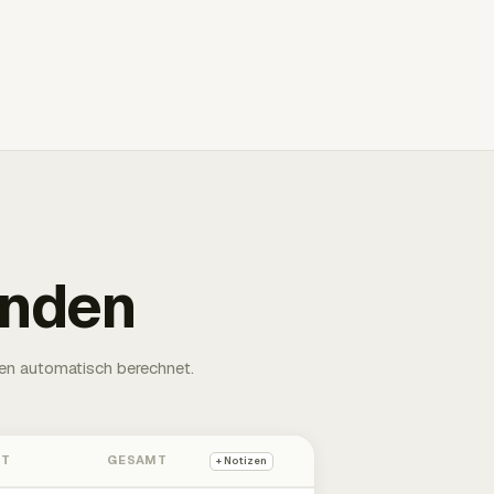
unden
en automatisch berechnet.
HT
GESAMT
+ Notizen