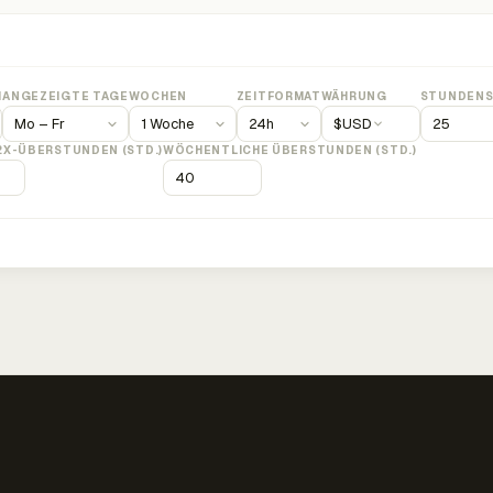
M
ANGEZEIGTE TAGE
WOCHEN
ZEITFORMAT
WÄHRUNG
STUNDENS
$
USD
2X-ÜBERSTUNDEN (STD.)
WÖCHENTLICHE ÜBERSTUNDEN (STD.)