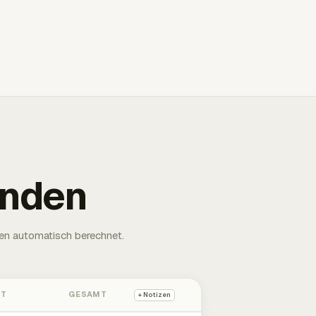
unden
en automatisch berechnet.
HT
GESAMT
+ Notizen