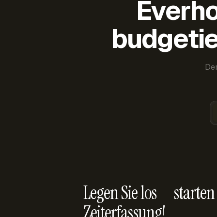
Everho
budgetie
Der
Legen Sie los — starten 
Zeiterfassung!