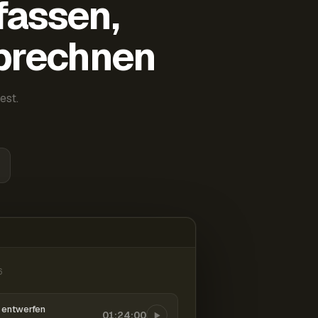
fassen,
abrechnen
est.
6
entwerfen
01:24:00