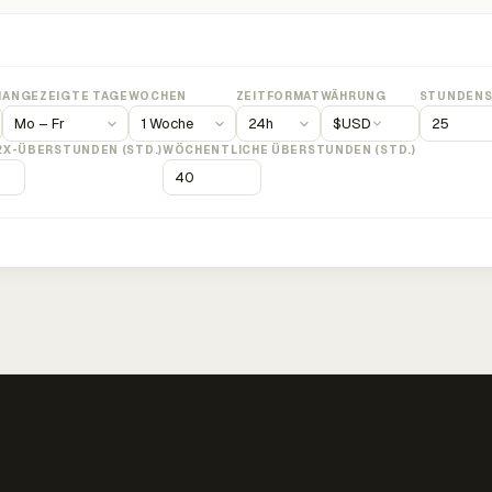
M
ANGEZEIGTE TAGE
WOCHEN
ZEITFORMAT
WÄHRUNG
STUNDENS
$
USD
2X-ÜBERSTUNDEN (STD.)
WÖCHENTLICHE ÜBERSTUNDEN (STD.)