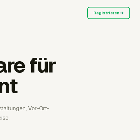
Registrieren
re für
nt
taltungen, Vor-Ort-
ise.