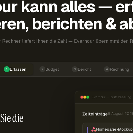
ur kann alles — er
ren, berichten & 
 Rechner liefert Ihnen die Zahl — Everhour übernimmt den R
Erfassen
Budget
Bericht
Rechnung
1
2
3
4
Everhour — Zeiterfassung
Sie die
Zeiteinträge
8. August 202
Homepage-Mockup 