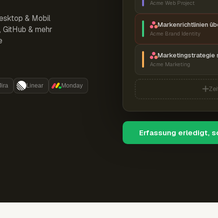
Acme Web Project
esktop & Mobil
Markenrichtlinien ü
r, GitHub & mehr
Acme Brand Identity
e
Marketingstrategie 
Acme Marketing
Jira
Linear
Monday
Zei
Erfassung erledigt, 