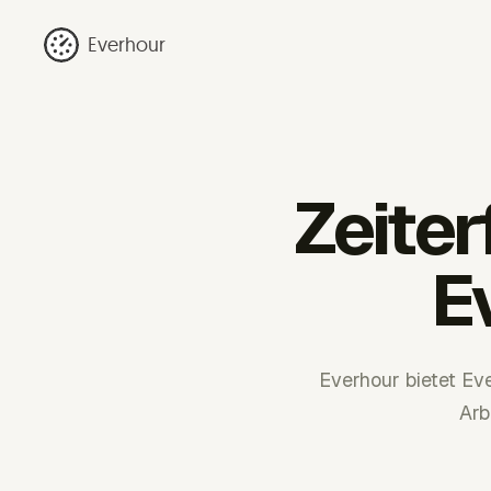
Everhour
Zeite
E
Everhour bietet Ev
Arb