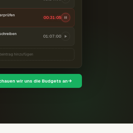
berprüfen
00:31:06
schreiben
01:07:00
teintrag hinzufügen
schauen wir uns die Budgets an