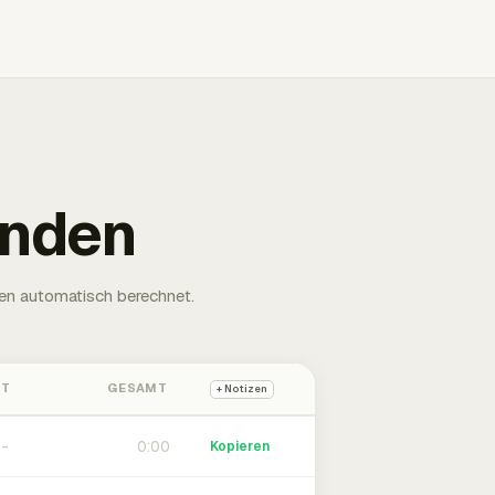
unden
en automatisch berechnet.
HT
GESAMT
+ Notizen
0:00
Kopieren