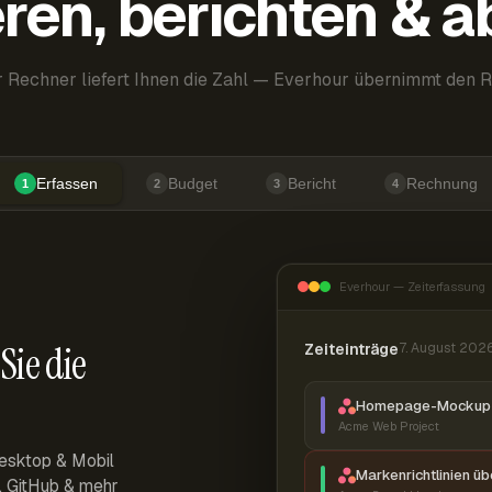
ren, berichten & 
 Rechner liefert Ihnen die Zahl — Everhour übernimmt den R
Erfassen
Budget
Bericht
Rechnung
1
2
3
4
Everhour — Zeiterfassung
Sie die
Zeiteinträge
7. August 202
Homepage-Mockup 
Acme Web Project
esktop & Mobil
Markenrichtlinien ü
r, GitHub & mehr