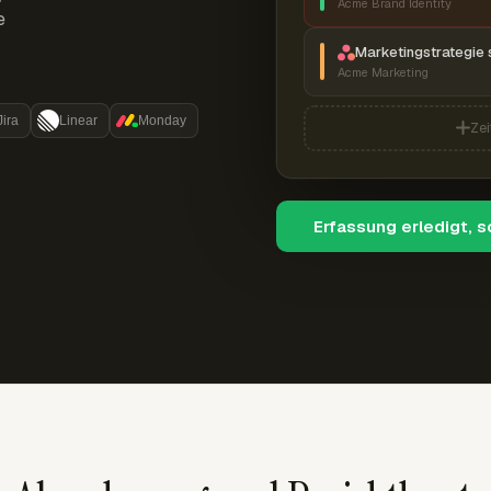
Acme Brand Identity
e
Marketingstrategie 
Acme Marketing
Jira
Linear
Monday
Zei
Erfassung erledigt, 