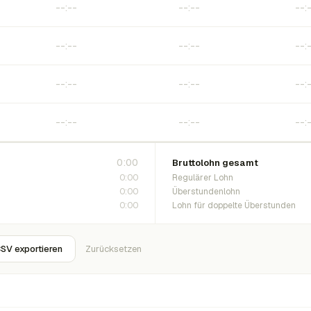
0:00
Bruttolohn gesamt
0:00
Regulärer Lohn
0:00
Überstundenlohn
0:00
Lohn für doppelte Überstunden
SV exportieren
Zurücksetzen