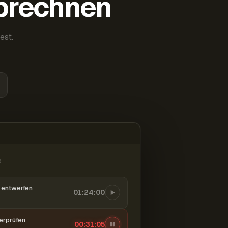
abrechnen
est.
6
entwerfen
01:24:00
berprüfen
00:31:06