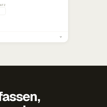
ATZ
fassen,