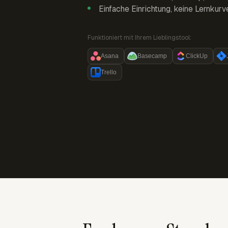
Einfache Einrichtung, keine Lernkurv
Funktioniert mit Ihrem Lieblingstool:
Asana
Basecamp
ClickUp
Trello