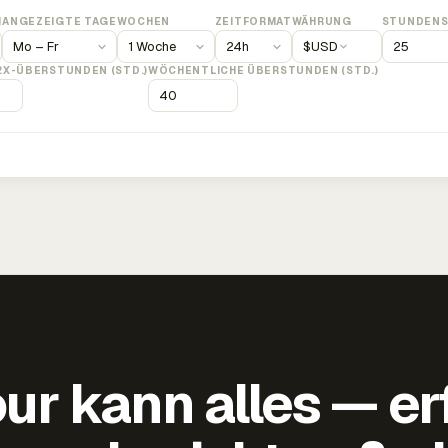
M
ANGEZEIGTE TAGE
WOCHEN
ZEITFORMAT
WÄHRUNG
STUNDENS
$
USD
2X-ÜBERSTUNDEN (STD.)
WÖCHENTLICHE ÜBERSTUNDEN (STD.)
ur kann alles — er