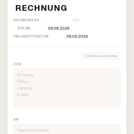
RECHNUNG NR.
DATUM
FÄLLIGKEITSDATUM
Strukturierte Felder
VON
AN