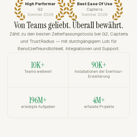
High Performer
Best Ease Of Use
G2
Capterra
Sommer 2026
Sommer 2026
Von Teams geliebt. Überall bewährt.
Zählt zu den besten Zeiterfassungstools bei G2, Capterra
und TrustRadius — mit durchgängigem Lob für
Benutzerfreundlichkeit, Integrationen und Support.
10K+
90K+
Teams weltweit
Installationen der Everhour-
Erweiterung
196M+
4M+
erledigte Aufgaben
erfasste Projekte