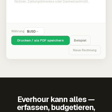
Währung
$
USD
Drucken / als PDF speichern
Beispiel
Neue Rechnung
Everhour kann alles —
erfassen, budgetieren,