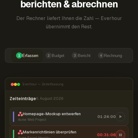
berichten & abrechnen
Der Rechner liefert Ihnen die Zahl — Everhour
übernimmt den Rest.
Erfassen
Budget
Bericht
Rechnung
1
2
3
4
Everhour — Zeiterfassung
Zeiteinträge
6. August 2026
Homepage-Mockup entwerfen
01:24:00
Acme Web Project
Markenrichtlinien überprüfen
00:31:07
Acme Brand Identity