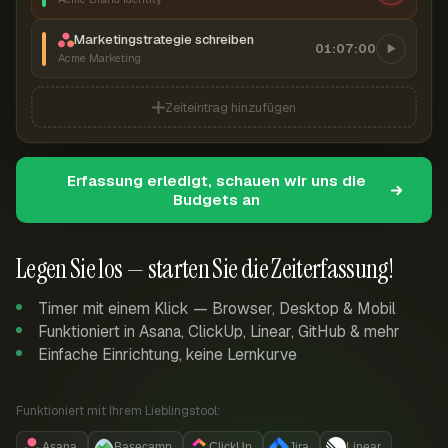
Marketingstrategie schreiben
01:07:00
Acme Marketing
Zeiteintrag hinzufügen
Erfassung erledigt, schauen wir uns die
Budgets an
Legen Sie los — starten Sie die Zeiterfassung!
Timer mit einem Klick — Browser, Desktop & Mobil
Funktioniert in Asana, ClickUp, Linear, GitHub & mehr
Einfache Einrichtung, keine Lernkurve
Funktioniert mit Ihrem Lieblingstool:
Asana
Basecamp
ClickUp
Jira
Linear