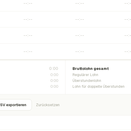
0:00
Bruttolohn gesamt
0:00
Regulärer Lohn
0:00
Überstundenlohn
0:00
Lohn für doppelte Überstunden
SV exportieren
Zurücksetzen