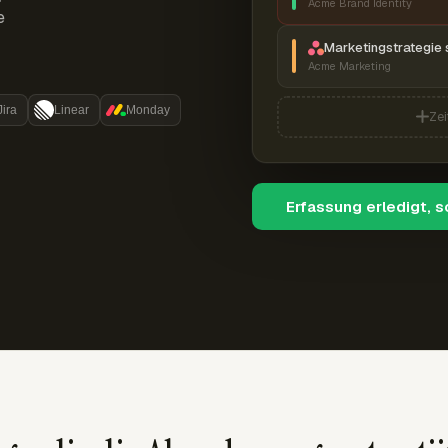
Acme Brand Identity
e
Marketingstrategie 
Acme Marketing
Jira
Linear
Monday
Zei
Erfassung erledigt, 