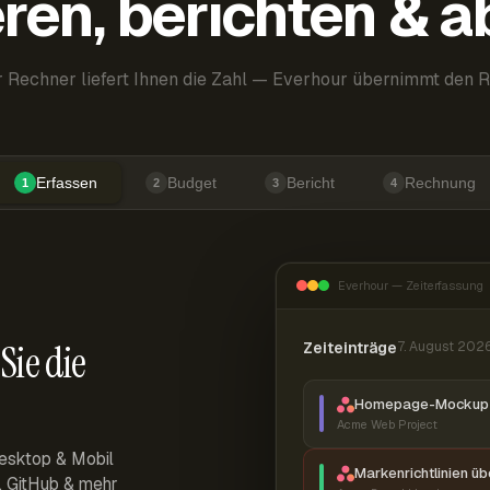
ren, berichten & 
 Rechner liefert Ihnen die Zahl — Everhour übernimmt den R
Erfassen
Budget
Bericht
Rechnung
1
2
3
4
Everhour — Zeiterfassung
Sie die
Zeiteinträge
7. August 202
Homepage-Mockup 
Acme Web Project
esktop & Mobil
Markenrichtlinien ü
r, GitHub & mehr