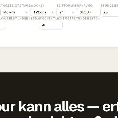
M
ANGEZEIGTE TAGE
WOCHEN
ZEITFORMAT
WÄHRUNG
STUNDENS
$
USD
2X-ÜBERSTUNDEN (STD.)
WÖCHENTLICHE ÜBERSTUNDEN (STD.)
ur kann alles — er