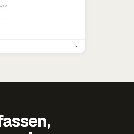
ATZ
fassen,