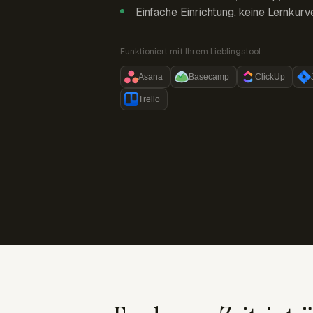
Einfache Einrichtung, keine Lernkurv
Funktioniert mit Ihrem Lieblingstool:
Asana
Basecamp
ClickUp
Trello