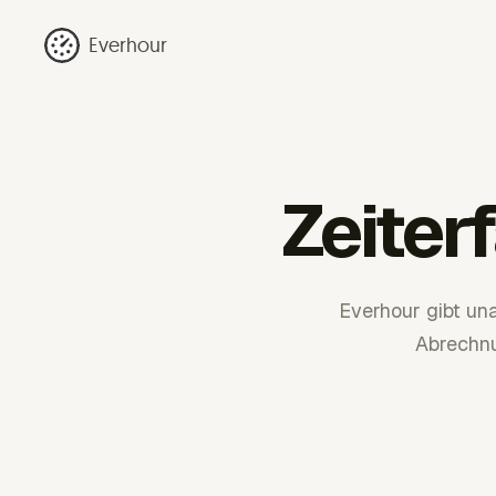
Everhour
Zeiter
Everhour gibt una
Abrechnu