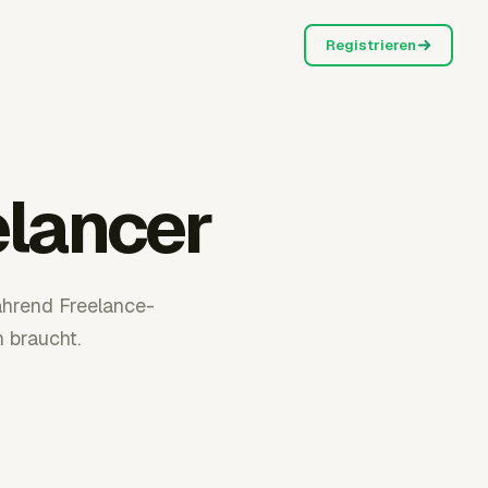
Registrieren
elancer
während Freelance-
 braucht.