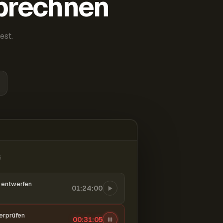
abrechnen
est.
6
entwerfen
01:24:00
berprüfen
00:31:06