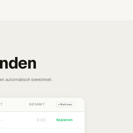
unden
en automatisch berechnet.
HT
GESAMT
+ Notizen
0:00
Kopieren