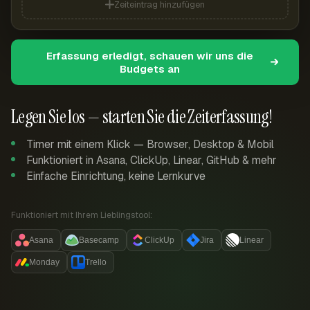
Zeiteintrag hinzufügen
Erfassung erledigt, schauen wir uns die
Budgets an
Legen Sie los — starten Sie die Zeiterfassung!
Timer mit einem Klick — Browser, Desktop & Mobil
Funktioniert in Asana, ClickUp, Linear, GitHub & mehr
Einfache Einrichtung, keine Lernkurve
Funktioniert mit Ihrem Lieblingstool:
Asana
Basecamp
ClickUp
Jira
Linear
Monday
Trello