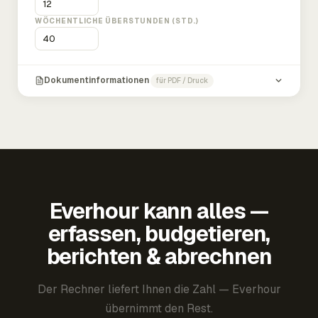
WÖCHENTLICHE ÜBERSTUNDEN (STD.)
Dokumentinformationen
für PDF / Druck
Everhour kann alles —
erfassen, budgetieren,
berichten & abrechnen
Der Rechner liefert Ihnen die Zahl — Everhour
übernimmt den Rest.