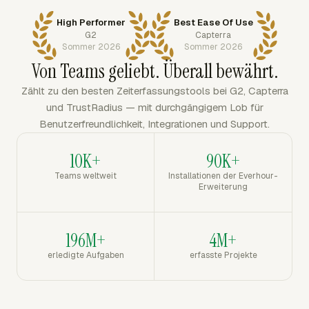
High Performer
Best Ease Of Use
G2
Capterra
Sommer 2026
Sommer 2026
Von Teams geliebt. Überall bewährt.
Zählt zu den besten Zeiterfassungstools bei G2, Capterra
und TrustRadius — mit durchgängigem Lob für
Benutzerfreundlichkeit, Integrationen und Support.
10K+
90K+
Teams weltweit
Installationen der Everhour-
Erweiterung
196M+
4M+
erledigte Aufgaben
erfasste Projekte