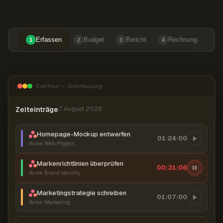
Erfassen
Budget
Bericht
Rechnung
1
2
3
4
Everhour — Zeiterfassung
Zeiteinträge
7. August 2026
Homepage-Mockup entwerfen
01:24:00
Acme Web Project
Markenrichtlinien überprüfen
00:31:07
Acme Brand Identity
Marketingstrategie schreiben
01:07:00
Acme Marketing