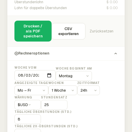
$ 0.00
Überstundenlohn
$ 0.00
Lohn für doppelte Überstunden
Drucken /
CSV
als PDF
Zurücksetzen
exportieren
speichern
Rechneroptionen
WOCHE VOM
WOCHE BEGINNT AM
ANGEZEIGTE TAGE
WOCHEN
ZEITFORMAT
WÄHRUNG
STUNDENSATZ
$
USD
TÄGLICHE ÜBERSTUNDEN (STD.)
TÄGLICHE 2X-ÜBERSTUNDEN (STD.)