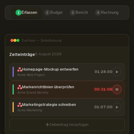
Erfassen
Budget
Bericht
Rechnung
1
2
3
4
Everhour — Zeiterfassung
Zeiteinträge
8. August 2026
Homepage-Mockup entwerfen
01:24:00
Acme Web Project
Markenrichtlinien überprüfen
00:31:07
Acme Brand Identity
Marketingstrategie schreiben
01:07:00
Acme Marketing
Zeiteintrag hinzufügen