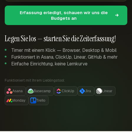
Erfassung erledigt, schauen wir uns die
Budgets an
Legen Sie los — starten Sie die Zeiterfassung!
Timer mit einem Klick — Browser, Desktop & Mobil
Funktioniert in Asana, ClickUp, Linear, GitHub & mehr
Einfache Einrichtung, keine Lernkurve
Funktioniert mit Ihrem Lieblingstool:
Asana
Basecamp
ClickUp
Jira
Linear
Monday
Trello