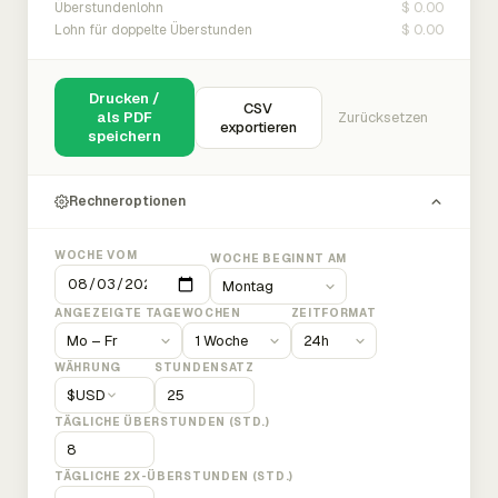
$ 0.00
Überstundenlohn
$ 0.00
Lohn für doppelte Überstunden
Drucken /
CSV
als PDF
Zurücksetzen
exportieren
speichern
Rechneroptionen
WOCHE VOM
WOCHE BEGINNT AM
ANGEZEIGTE TAGE
WOCHEN
ZEITFORMAT
WÄHRUNG
STUNDENSATZ
$
USD
TÄGLICHE ÜBERSTUNDEN (STD.)
TÄGLICHE 2X-ÜBERSTUNDEN (STD.)