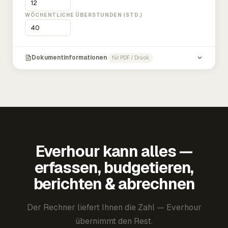
WÖCHENTLICHE ÜBERSTUNDEN (STD.)
Dokumentinformationen
für PDF / Druck
Everhour kann alles —
erfassen, budgetieren,
berichten & abrechnen
Der Rechner liefert Ihnen die Zahl — Everhour
übernimmt den Rest.