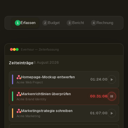
Erfassen
Budget
Bericht
Rechnung
1
2
3
4
Everhour — Zeiterfassung
Zeiteinträge
8. August 2026
Homepage-Mockup entwerfen
01:24:00
Acme Web Project
Markenrichtlinien überprüfen
00:31:07
Acme Brand Identity
Marketingstrategie schreiben
01:07:00
Acme Marketing