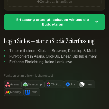
Zeiteintrag hinzufügen
Erfassung erledigt, schauen wir uns die
Budgets an
Legen Sie los — starten Sie die Zeiterfassung!
Timer mit einem Klick — Browser, Desktop & Mobil
Funktioniert in Asana, ClickUp, Linear, GitHub & mehr
Einfache Einrichtung, keine Lernkurve
Funktioniert mit Ihrem Lieblingstool:
Asana
Basecamp
ClickUp
Jira
Linear
Monday
Trello