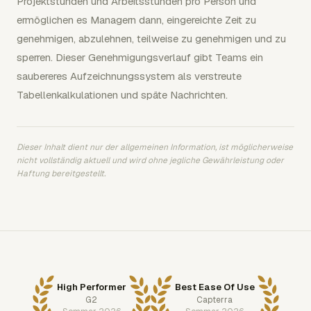
Projektstunden und Arbeitsstunden pro Person und
ermöglichen es Managern dann, eingereichte Zeit zu
genehmigen, abzulehnen, teilweise zu genehmigen und zu
sperren. Dieser Genehmigungsverlauf gibt Teams ein
saubereres Aufzeichnungssystem als verstreute
Tabellenkalkulationen und späte Nachrichten.
Dieser Inhalt dient nur der allgemeinen Information, ist möglicherweise
nicht vollständig aktuell und wird ohne jegliche Gewährleistung oder
Haftung bereitgestellt.
High Performer
Best Ease Of Use
G2
Capterra