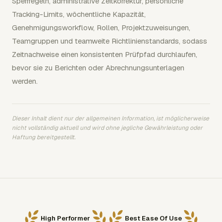
Sperrregeln, administrative Zeitkorrektur, persönliche
Tracking-Limits, wöchentliche Kapazität,
Genehmigungsworkflow, Rollen, Projektzuweisungen,
Teamgruppen und teamweite Richtlinienstandards, sodass
Zeitnachweise einen konsistenten Prüfpfad durchlaufen,
bevor sie zu Berichten oder Abrechnungsunterlagen
werden.
Dieser Inhalt dient nur der allgemeinen Information, ist möglicherweise
nicht vollständig aktuell und wird ohne jegliche Gewährleistung oder
Haftung bereitgestellt.
High Performer
Best Ease Of Use