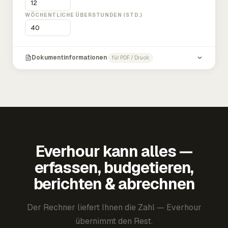
WÖCHENTLICHE ÜBERSTUNDEN (STD.)
Dokumentinformationen
für PDF / Druck
Everhour kann alles —
erfassen, budgetieren,
berichten & abrechnen
Der Rechner liefert Ihnen die Zahl — Everhour
übernimmt den Rest.