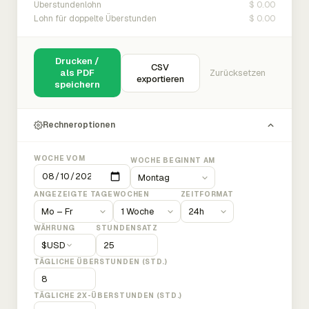
$ 0.00
Überstundenlohn
$ 0.00
Lohn für doppelte Überstunden
Drucken /
CSV
als PDF
Zurücksetzen
exportieren
speichern
Rechneroptionen
WOCHE VOM
WOCHE BEGINNT AM
ANGEZEIGTE TAGE
WOCHEN
ZEITFORMAT
WÄHRUNG
STUNDENSATZ
$
USD
TÄGLICHE ÜBERSTUNDEN (STD.)
TÄGLICHE 2X-ÜBERSTUNDEN (STD.)