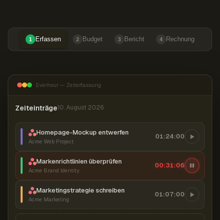
Erfassen
Budget
Bericht
Rechnung
1
2
3
4
Everhour — Zeiterfassung
Zeiteinträge
10. August 2026
Homepage-Mockup entwerfen
01:24:00
Acme Web Project
Markenrichtlinien überprüfen
00:31:07
Acme Brand Identity
Marketingstrategie schreiben
01:07:00
Acme Marketing