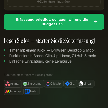
Zeiteintrag hinzufügen
Erfassung erledigt, schauen wir uns die
Budgets an
Legen Sie los — starten Sie die Zeiterfassung!
Timer mit einem Klick — Browser, Desktop & Mobil
Funktioniert in Asana, ClickUp, Linear, GitHub & mehr
Einfache Einrichtung, keine Lernkurve
Funktioniert mit Ihrem Lieblingstool:
Asana
Basecamp
ClickUp
Jira
Linear
Monday
Trello