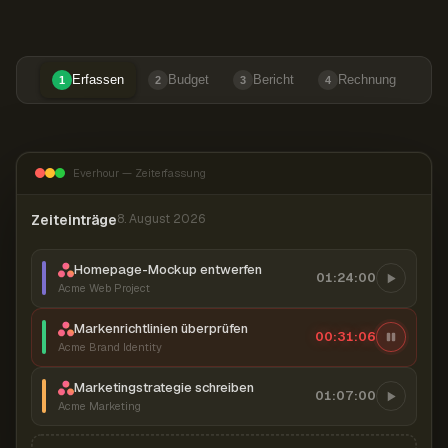
Erfassen
Budget
Bericht
Rechnung
1
2
3
4
Everhour — Zeiterfassung
Zeiteinträge
8. August 2026
Homepage-Mockup entwerfen
01:24:00
Acme Web Project
Markenrichtlinien überprüfen
00:31:07
Acme Brand Identity
Marketingstrategie schreiben
01:07:00
Acme Marketing