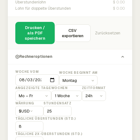
$ 0.00
Überstundenlohn
$ 0.00
Lohn für doppelte Überstunden
Drucken /
CSV
als PDF
Zurücksetzen
exportieren
speichern
Rechneroptionen
WOCHE VOM
WOCHE BEGINNT AM
ANGEZEIGTE TAGE
WOCHEN
ZEITFORMAT
WÄHRUNG
STUNDENSATZ
$
USD
TÄGLICHE ÜBERSTUNDEN (STD.)
TÄGLICHE 2X-ÜBERSTUNDEN (STD.)