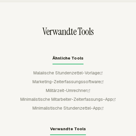
verwenden.
Zeit, Arbeitskosten, Rechnungsstatus, Budgetkennzahlen
und Integrationsfelder analysieren, ohne Berichte von
Grund auf neu aufzubauen.
Verwandte Tools
Ähnliche Tools
Malaiische Stundenzettel-Vorlage
Marketing-Zeiterfassungssoftware
Militärzeit-Umrechner
Minimalistische Mitarbeiter-Zeiterfassungs-App
Minimalistische Stundenzettel-App
Verwandte Tools