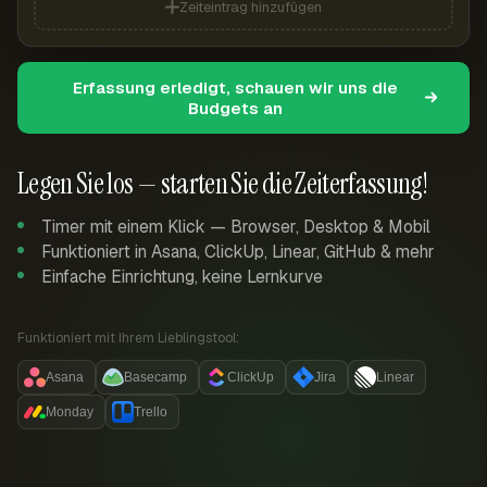
Zeiteintrag hinzufügen
Erfassung erledigt, schauen wir uns die
Budgets an
Legen Sie los — starten Sie die Zeiterfassung!
Timer mit einem Klick — Browser, Desktop & Mobil
Funktioniert in Asana, ClickUp, Linear, GitHub & mehr
Einfache Einrichtung, keine Lernkurve
Funktioniert mit Ihrem Lieblingstool:
Asana
Basecamp
ClickUp
Jira
Linear
Monday
Trello