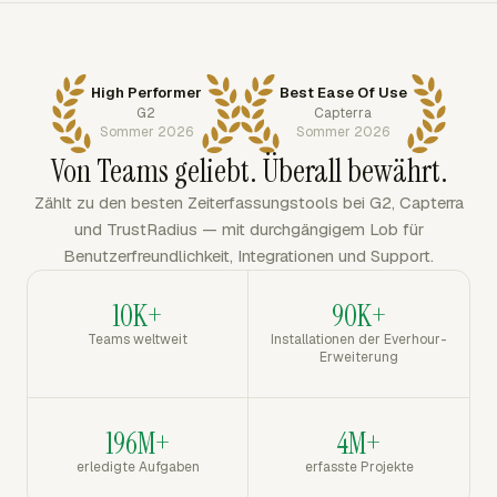
High Performer
Best Ease Of Use
G2
Capterra
Sommer 2026
Sommer 2026
Von Teams geliebt. Überall bewährt.
Zählt zu den besten Zeiterfassungstools bei G2, Capterra
und TrustRadius — mit durchgängigem Lob für
Benutzerfreundlichkeit, Integrationen und Support.
10K+
90K+
Teams weltweit
Installationen der Everhour-
Erweiterung
196M+
4M+
erledigte Aufgaben
erfasste Projekte