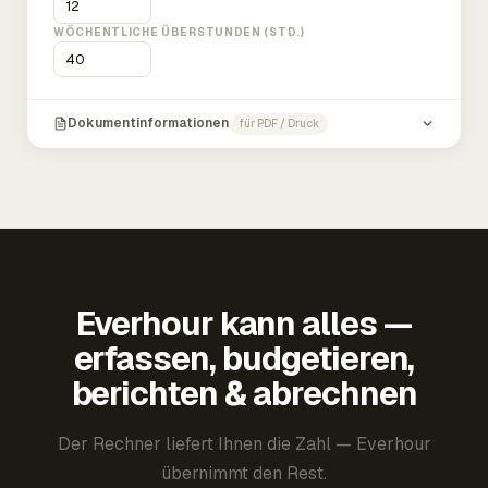
WÖCHENTLICHE ÜBERSTUNDEN (STD.)
Dokumentinformationen
für PDF / Druck
Everhour kann alles —
erfassen, budgetieren,
berichten & abrechnen
Der Rechner liefert Ihnen die Zahl — Everhour
übernimmt den Rest.