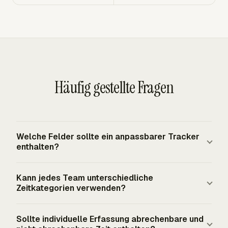
Häufig gestellte Fragen
Welche Felder sollte ein anpassbarer Tracker
enthalten?
Ein praktischer Tracker sollte Person, Datum, Projekt,
Kann jedes Team unterschiedliche
Kunde, Aufgabe, Dauer, Abrechnungsstatus, Notizen und
Zeitkategorien verwenden?
Freigabestatus enthalten. Teams, die nach Zeit
abrechnen, benötigen außerdem Sätze und
Separate Kategorien sind nützlich, wenn Abteilungen
Sollte individuelle Erfassung abrechenbare und
Rechnungsstatus. Arbeitgeber, die nicht freigestellte
unterschiedliche Arten von Arbeit leisten, aber