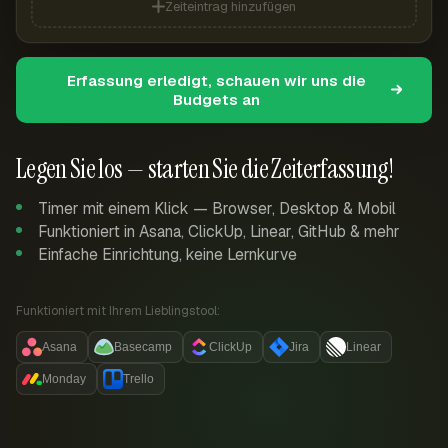
Zeiteintrag hinzufügen
Erfassung erledigt, schauen wir uns die
Budgets an
Legen Sie los — starten Sie die Zeiterfassung!
Timer mit einem Klick — Browser, Desktop & Mobil
Funktioniert in Asana, ClickUp, Linear, GitHub & mehr
Einfache Einrichtung, keine Lernkurve
Funktioniert mit Ihrem Lieblingstool:
Asana
Basecamp
ClickUp
Jira
Linear
Monday
Trello