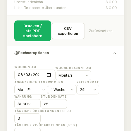
$ 0.00
Überstundenlohn
$ 0.00
Lohn für doppelte Überstunden
Drucken /
CSV
als PDF
Zurücksetzen
exportieren
speichern
Rechneroptionen
WOCHE VOM
WOCHE BEGINNT AM
ANGEZEIGTE TAGE
WOCHEN
ZEITFORMAT
WÄHRUNG
STUNDENSATZ
$
USD
TÄGLICHE ÜBERSTUNDEN (STD.)
TÄGLICHE 2X-ÜBERSTUNDEN (STD.)