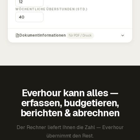
WÖCHENTLICHE ÜBERSTUNDEN (STD.)
Dokumentinformationen
für PDF / Druck
Everhour kann alles —
erfassen, budgetieren,
berichten & abrechnen
Der Rechner liefert Ihnen die Zahl — Everhour
übernimmt den Rest.