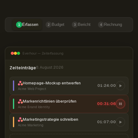
Erfassen
Budget
Bericht
Rechnung
1
2
3
4
Everhour — Zeiterfassung
Zeiteinträge
8. August 2026
Homepage-Mockup entwerfen
01:24:00
Acme Web Project
Markenrichtlinien überprüfen
00:31:07
Acme Brand Identity
Marketingstrategie schreiben
01:07:00
Acme Marketing