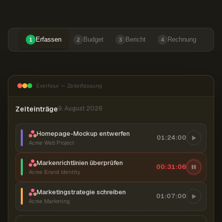
Erfassen
Budget
Bericht
Rechnung
1
2
3
4
Everhour — Zeiterfassung
Zeiteinträge
9. August 2026
Homepage-Mockup entwerfen
01:24:00
Acme Web Project
Markenrichtlinien überprüfen
00:31:07
Acme Brand Identity
Marketingstrategie schreiben
01:07:00
Acme Marketing