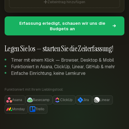
Zeiteintrag hinzufügen
Erfassung erledigt, schauen wir uns die
Budgets an
Legen Sie los — starten Sie die Zeiterfassung!
Timer mit einem Klick — Browser, Desktop & Mobil
Funktioniert in Asana, ClickUp, Linear, GitHub & mehr
Einfache Einrichtung, keine Lernkurve
Funktioniert mit Ihrem Lieblingstool:
Asana
Basecamp
ClickUp
Jira
Linear
Monday
Trello