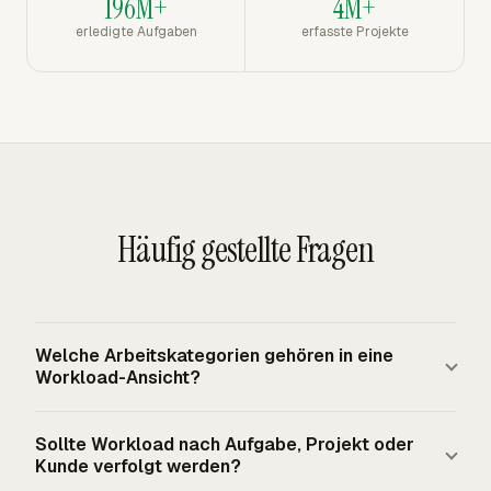
196M+
4M+
erledigte Aufgaben
erfasste Projekte
Häufig gestellte Fragen
Welche Arbeitskategorien gehören in eine
Workload-Ansicht?
Eine nützliche Workload-Ansicht trennt Person, Projekt,
Sollte Workload nach Aufgabe, Projekt oder
Kunde, Aufgabe, Datum, geleistete Stunden und
Kunde verfolgt werden?
abrechenbaren Status. Teams, die Kapazität verwalten,