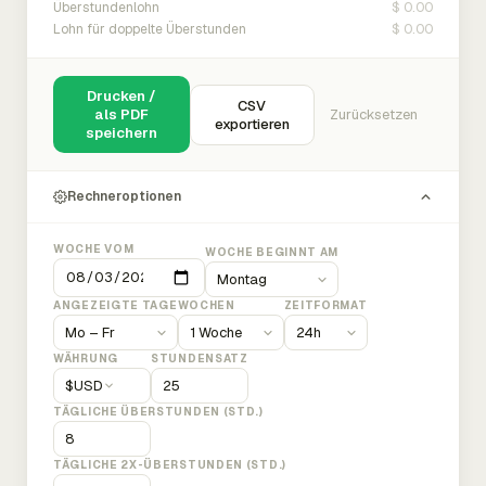
$ 0.00
Überstundenlohn
$ 0.00
Lohn für doppelte Überstunden
Drucken /
CSV
als PDF
Zurücksetzen
exportieren
speichern
Rechneroptionen
WOCHE VOM
WOCHE BEGINNT AM
ANGEZEIGTE TAGE
WOCHEN
ZEITFORMAT
WÄHRUNG
STUNDENSATZ
$
USD
TÄGLICHE ÜBERSTUNDEN (STD.)
TÄGLICHE 2X-ÜBERSTUNDEN (STD.)