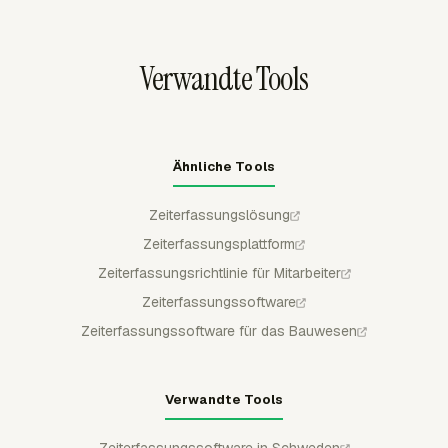
Diese Einträge können in Timesheets, Berichte, Budgets,
Rechnungen und die Payroll-Prüfung einfließen,
nachdem Manager Genehmigungen, Erinnerungen,
Verwandte Tools
gesperrte Zeiträume und Timer-Regeln angewendet
haben.
Ähnliche Tools
Zeiterfassungslösung
Zeiterfassungsplattform
Zeiterfassungsrichtlinie für Mitarbeiter
Zeiterfassungssoftware
Zeiterfassungssoftware für das Bauwesen
Verwandte Tools
Zeiterfassungssoftware in Schweden