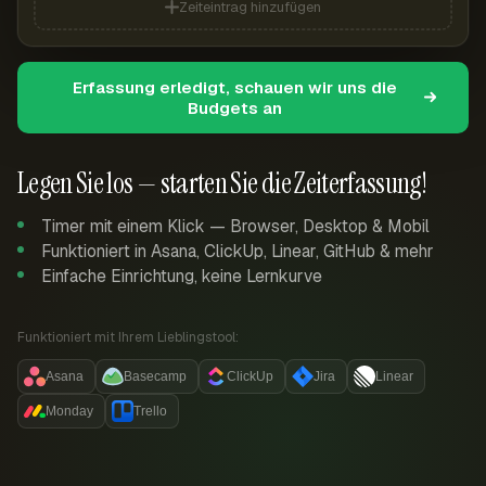
Zeiteintrag hinzufügen
Erfassung erledigt, schauen wir uns die
Budgets an
Legen Sie los — starten Sie die Zeiterfassung!
Timer mit einem Klick — Browser, Desktop & Mobil
Funktioniert in Asana, ClickUp, Linear, GitHub & mehr
Einfache Einrichtung, keine Lernkurve
Funktioniert mit Ihrem Lieblingstool:
Asana
Basecamp
ClickUp
Jira
Linear
Monday
Trello