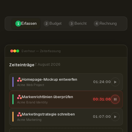
Erfassen
Budget
Bericht
Rechnung
1
2
3
4
Everhour — Zeiterfassung
Zeiteinträge
7. August 2026
Homepage-Mockup entwerfen
01:24:00
Acme Web Project
Markenrichtlinien überprüfen
00:31:07
Acme Brand Identity
Marketingstrategie schreiben
01:07:00
Acme Marketing