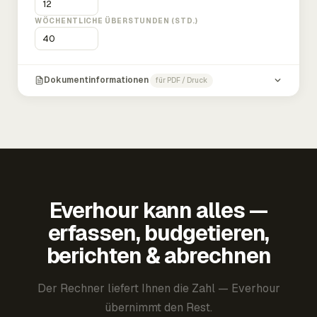
WÖCHENTLICHE ÜBERSTUNDEN (STD.)
Dokumentinformationen
für PDF / Druck
Everhour kann alles —
erfassen, budgetieren,
berichten & abrechnen
Der Rechner liefert Ihnen die Zahl — Everhour
übernimmt den Rest.