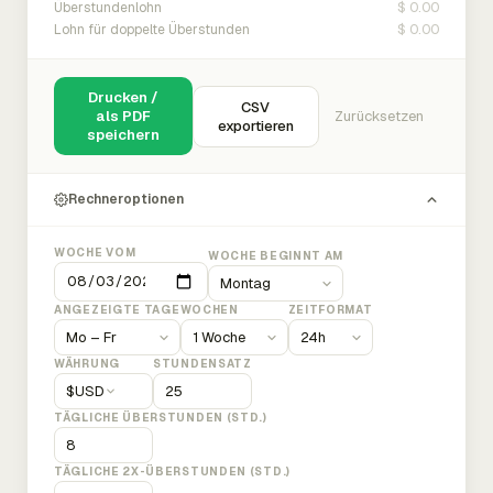
$ 0.00
Überstundenlohn
$ 0.00
Lohn für doppelte Überstunden
Drucken /
CSV
als PDF
Zurücksetzen
exportieren
speichern
Rechneroptionen
WOCHE VOM
WOCHE BEGINNT AM
ANGEZEIGTE TAGE
WOCHEN
ZEITFORMAT
WÄHRUNG
STUNDENSATZ
$
USD
TÄGLICHE ÜBERSTUNDEN (STD.)
TÄGLICHE 2X-ÜBERSTUNDEN (STD.)