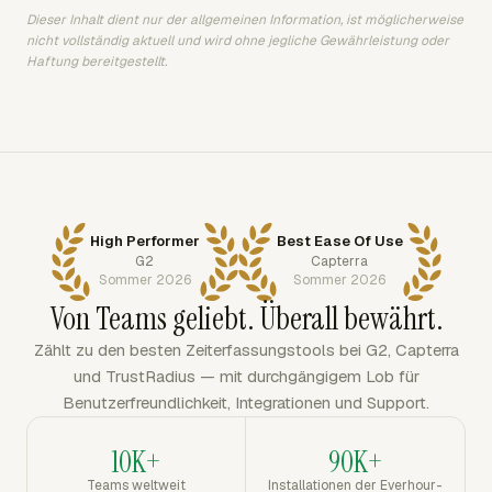
Dieser Inhalt dient nur der allgemeinen Information, ist möglicherweise
nicht vollständig aktuell und wird ohne jegliche Gewährleistung oder
Haftung bereitgestellt.
High Performer
Best Ease Of Use
G2
Capterra
Sommer 2026
Sommer 2026
Von Teams geliebt. Überall bewährt.
Zählt zu den besten Zeiterfassungstools bei G2, Capterra
und TrustRadius — mit durchgängigem Lob für
Benutzerfreundlichkeit, Integrationen und Support.
10K+
90K+
Teams weltweit
Installationen der Everhour-