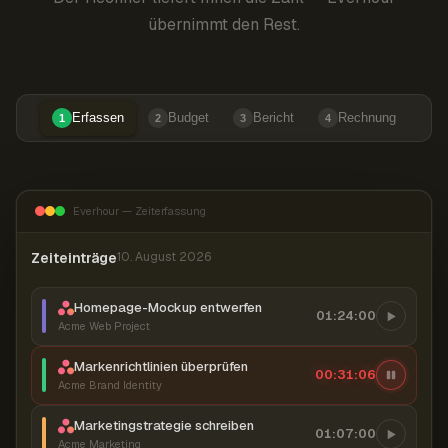
übernimmt den Rest.
Erfassen
Budget
Bericht
Rechnung
1
2
3
4
Everhour — Zeiterfassung
Zeiteinträge
10. August 2026
Homepage-Mockup entwerfen
01:24:00
Acme Web Project
Markenrichtlinien überprüfen
00:31:07
Acme Brand Identity
Marketingstrategie schreiben
01:07:00
Acme Marketing