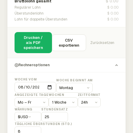
$ 0.00
Bruttolohn gesamt
$ 0.00
Regulärer Lohn
$ 0.00
Überstundenlohn
$ 0.00
Lohn für doppelte Überstunden
Drucken /
CSV
als PDF
Zurücksetzen
exportieren
speichern
Rechneroptionen
WOCHE VOM
WOCHE BEGINNT AM
ANGEZEIGTE TAGE
WOCHEN
ZEITFORMAT
WÄHRUNG
STUNDENSATZ
$
USD
TÄGLICHE ÜBERSTUNDEN (STD.)