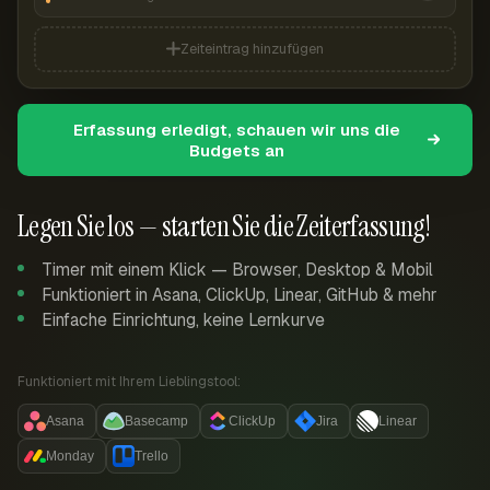
Zeiteintrag hinzufügen
Erfassung erledigt, schauen wir uns die
Budgets an
Legen Sie los — starten Sie die Zeiterfassung!
Timer mit einem Klick — Browser, Desktop & Mobil
Funktioniert in Asana, ClickUp, Linear, GitHub & mehr
Einfache Einrichtung, keine Lernkurve
Funktioniert mit Ihrem Lieblingstool:
Asana
Basecamp
ClickUp
Jira
Linear
Monday
Trello