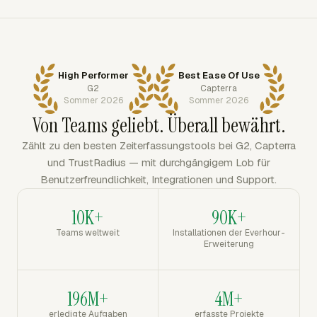
High Performer
Best Ease Of Use
G2
Capterra
Sommer 2026
Sommer 2026
Von Teams geliebt. Überall bewährt.
Zählt zu den besten Zeiterfassungstools bei G2, Capterra
und TrustRadius — mit durchgängigem Lob für
Benutzerfreundlichkeit, Integrationen und Support.
10K+
90K+
Teams weltweit
Installationen der Everhour-
Erweiterung
196M+
4M+
erledigte Aufgaben
erfasste Projekte