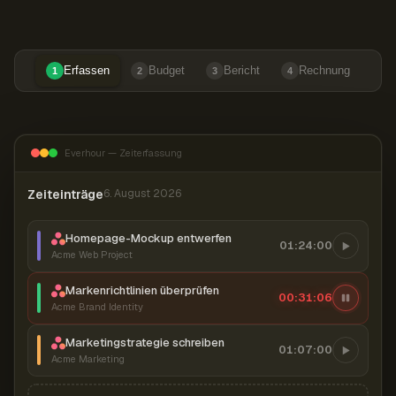
Erfassen
Budget
Bericht
Rechnung
1
2
3
4
Everhour — Zeiterfassung
Zeiteinträge
6. August 2026
Homepage-Mockup entwerfen
01:24:00
Acme Web Project
Markenrichtlinien überprüfen
00:31:07
Acme Brand Identity
Marketingstrategie schreiben
01:07:00
Acme Marketing