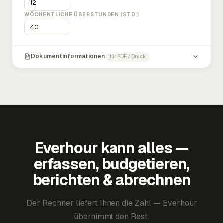
WÖCHENTLICHE ÜBERSTUNDEN (STD.)
Dokumentinformationen
für PDF / Druck
Everhour kann alles —
erfassen, budgetieren,
berichten & abrechnen
Der Rechner liefert Ihnen die Zahl — Everhour
übernimmt den Rest.