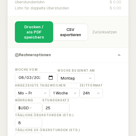
$ 0.00
Überstundenlohn
$ 0.00
Lohn für doppelte Überstunden
Drucken /
CSV
als PDF
Zurücksetzen
exportieren
speichern
Rechneroptionen
WOCHE VOM
WOCHE BEGINNT AM
ANGEZEIGTE TAGE
WOCHEN
ZEITFORMAT
WÄHRUNG
STUNDENSATZ
$
USD
TÄGLICHE ÜBERSTUNDEN (STD.)
TÄGLICHE 2X-ÜBERSTUNDEN (STD.)