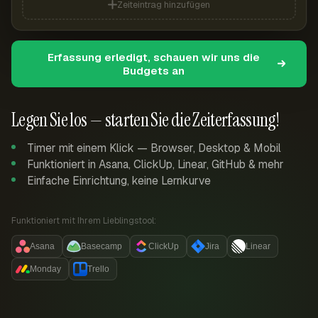
Zeiteintrag hinzufügen
Erfassung erledigt, schauen wir uns die
Budgets an
Legen Sie los — starten Sie die Zeiterfassung!
Timer mit einem Klick — Browser, Desktop & Mobil
Funktioniert in Asana, ClickUp, Linear, GitHub & mehr
Einfache Einrichtung, keine Lernkurve
Funktioniert mit Ihrem Lieblingstool:
Asana
Basecamp
ClickUp
Jira
Linear
Monday
Trello