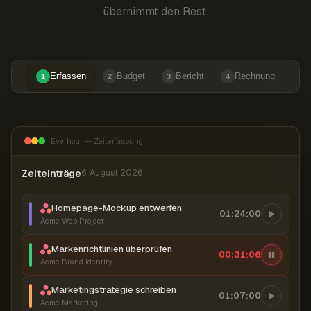
übernimmt den Rest.
Erfassen
Budget
Bericht
Rechnung
1
2
3
4
Everhour — Zeiterfassung
Zeiteinträge
6. August 2026
Homepage-Mockup entwerfen
01:24:00
Acme Web Project
Markenrichtlinien überprüfen
00:31:06
Acme Brand Identity
Marketingstrategie schreiben
01:07:00
Acme Marketing