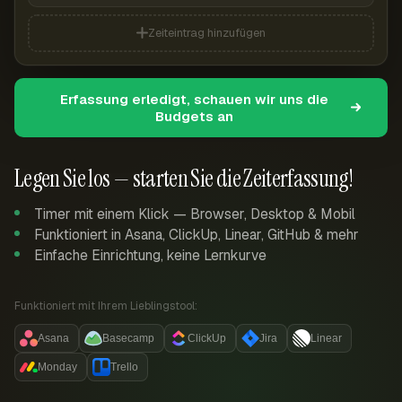
Zeiteintrag hinzufügen
Erfassung erledigt, schauen wir uns die
Budgets an
Legen Sie los — starten Sie die Zeiterfassung!
Timer mit einem Klick — Browser, Desktop & Mobil
Funktioniert in Asana, ClickUp, Linear, GitHub & mehr
Einfache Einrichtung, keine Lernkurve
Funktioniert mit Ihrem Lieblingstool:
Asana
Basecamp
ClickUp
Jira
Linear
Monday
Trello