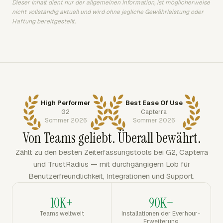
Dieser Inhalt dient nur der allgemeinen Information, ist möglicherweise
nicht vollständig aktuell und wird ohne jegliche Gewährleistung oder
Haftung bereitgestellt.
High Performer
Best Ease Of Use
G2
Capterra
Sommer 2026
Sommer 2026
Von Teams geliebt. Überall bewährt.
Zählt zu den besten Zeiterfassungstools bei G2, Capterra
und TrustRadius — mit durchgängigem Lob für
Benutzerfreundlichkeit, Integrationen und Support.
10K+
90K+
Teams weltweit
Installationen der Everhour-
Erweiterung