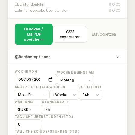
$ 0.00
Überstundenlohn
$ 0.00
Lohn für doppelte Überstunden
Drucken /
CSV
als PDF
Zurücksetzen
exportieren
speichern
Rechneroptionen
WOCHE VOM
WOCHE BEGINNT AM
ANGEZEIGTE TAGE
WOCHEN
ZEITFORMAT
WÄHRUNG
STUNDENSATZ
$
USD
TÄGLICHE ÜBERSTUNDEN (STD.)
TÄGLICHE 2X-ÜBERSTUNDEN (STD.)