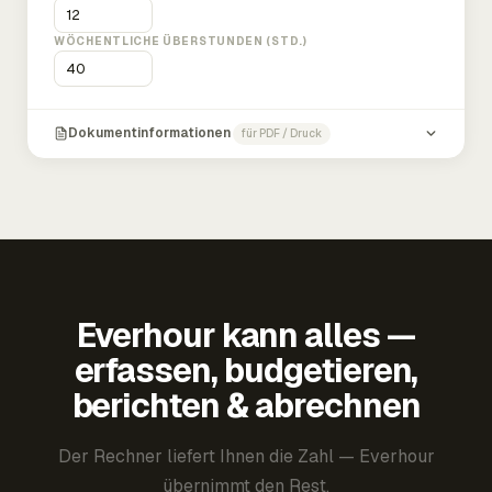
WÖCHENTLICHE ÜBERSTUNDEN (STD.)
Dokumentinformationen
für PDF / Druck
Everhour kann alles —
erfassen, budgetieren,
berichten & abrechnen
Der Rechner liefert Ihnen die Zahl — Everhour
übernimmt den Rest.