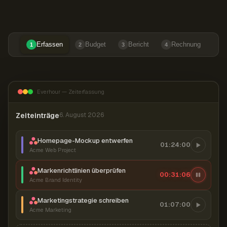
Erfassen
Budget
Bericht
Rechnung
1
2
3
4
Everhour — Zeiterfassung
Zeiteinträge
6. August 2026
Homepage-Mockup entwerfen
01:24:00
Acme Web Project
Markenrichtlinien überprüfen
00:31:07
Acme Brand Identity
Marketingstrategie schreiben
01:07:00
Acme Marketing