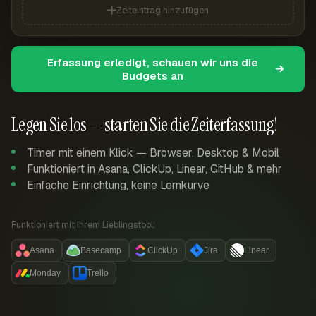
Zeiteintrag hinzufügen
Erfassung erledigt, schauen wir uns die
Budgets an
Legen Sie los — starten Sie die Zeiterfassung!
Timer mit einem Klick — Browser, Desktop & Mobil
Funktioniert in Asana, ClickUp, Linear, GitHub & mehr
Einfache Einrichtung, keine Lernkurve
Funktioniert mit Ihrem Lieblingstool:
Asana
Basecamp
ClickUp
Jira
Linear
Monday
Trello