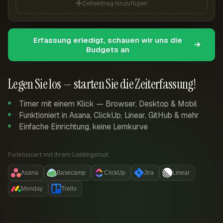
Zeiteintrag hinzufügen
Erfassung erledigt, schauen wir uns die
Budgets an
Legen Sie los — starten Sie die Zeiterfassung!
Timer mit einem Klick — Browser, Desktop & Mobil
Funktioniert in Asana, ClickUp, Linear, GitHub & mehr
Einfache Einrichtung, keine Lernkurve
Funktioniert mit Ihrem Lieblingstool:
Asana
Basecamp
ClickUp
Jira
Linear
Monday
Trello