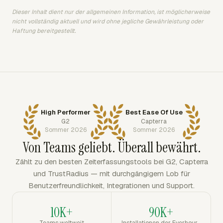
Dieser Inhalt dient nur der allgemeinen Information, ist möglicherweise
nicht vollständig aktuell und wird ohne jegliche Gewährleistung oder
Haftung bereitgestellt.
High Performer
Best Ease Of Use
G2
Capterra
Sommer 2026
Sommer 2026
Von Teams geliebt. Überall bewährt.
Zählt zu den besten Zeiterfassungstools bei G2, Capterra
und TrustRadius — mit durchgängigem Lob für
Benutzerfreundlichkeit, Integrationen und Support.
10K+
90K+
Teams weltweit
Installationen der Everhour-