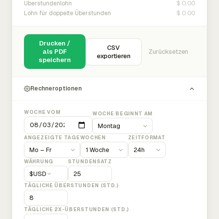
$ 0.00
Überstundenlohn
$ 0.00
Lohn für doppelte Überstunden
Drucken /
CSV
als PDF
Zurücksetzen
exportieren
speichern
Rechneroptionen
WOCHE VOM
WOCHE BEGINNT AM
ANGEZEIGTE TAGE
WOCHEN
ZEITFORMAT
WÄHRUNG
STUNDENSATZ
$
USD
TÄGLICHE ÜBERSTUNDEN (STD.)
TÄGLICHE 2X-ÜBERSTUNDEN (STD.)