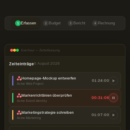
Erfassen
Budget
Bericht
Rechnung
1
2
3
4
Everhour — Zeiterfassung
Zeiteinträge
6. August 2026
Homepage-Mockup entwerfen
01:24:00
Acme Web Project
Markenrichtlinien überprüfen
00:31:07
Acme Brand Identity
Marketingstrategie schreiben
01:07:00
Acme Marketing