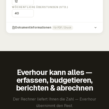
WÖCHENTLICHE ÜBERSTUNDEN (STD.)
Dokumentinformationen
für PDF / Druck
Everhour kann alles —
erfassen, budgetieren,
berichten & abrechnen
Der Rechner liefert Ihnen die Zahl — Everhour
übernimmt den Rest.