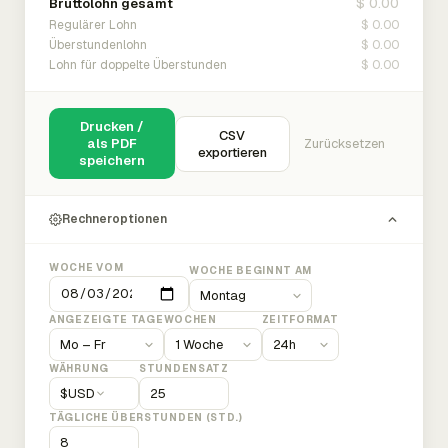
$ 0.00
Bruttolohn gesamt
$ 0.00
Regulärer Lohn
$ 0.00
Überstundenlohn
$ 0.00
Lohn für doppelte Überstunden
Drucken /
CSV
als PDF
Zurücksetzen
exportieren
speichern
Rechneroptionen
WOCHE VOM
WOCHE BEGINNT AM
ANGEZEIGTE TAGE
WOCHEN
ZEITFORMAT
WÄHRUNG
STUNDENSATZ
$
USD
TÄGLICHE ÜBERSTUNDEN (STD.)