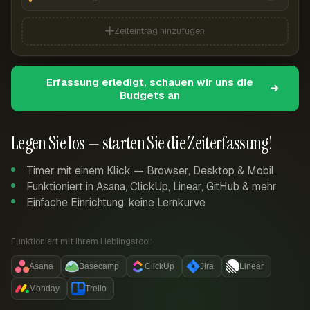
Zeiteintrag hinzufügen
Erfassung erledigt, schauen wir uns die
Budgets an
Legen Sie los — starten Sie die Zeiterfassung!
Timer mit einem Klick — Browser, Desktop & Mobil
Funktioniert in Asana, ClickUp, Linear, GitHub & mehr
Einfache Einrichtung, keine Lernkurve
Funktioniert mit Ihrem Lieblingstool:
Asana
Basecamp
ClickUp
Jira
Linear
Monday
Trello