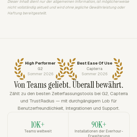
Dieser Inhalt dient nur der allgemeinen Information, ist möglicherweise
nicht vollständig aktuell und wird ohne jegliche Gewährleistung oder
Haftung bereitgestellt.
High Performer
Best Ease Of Use
G2
Capterra
Sommer 2026
Sommer 2026
Von Teams geliebt. Überall bewährt.
Zählt zu den besten Zeiterfassungstools bei G2, Capterra
und TrustRadius — mit durchgängigem Lob für
Benutzerfreundlichkeit, Integrationen und Support.
10K+
90K+
Teams weltweit
Installationen der Everhour-
Erweiterung