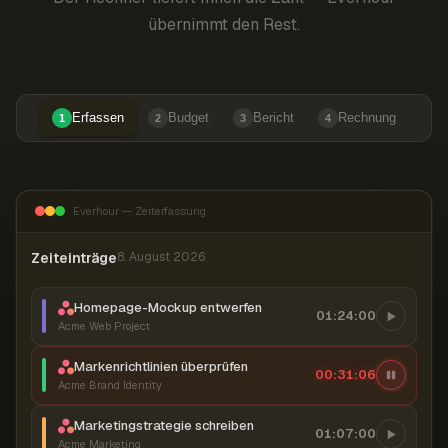
übernimmt den Rest.
Erfassen
Budget
Bericht
Rechnung
1
2
3
4
Everhour — Zeiterfassung
Zeiteinträge
8. August 2026
Homepage-Mockup entwerfen
01:24:00
Acme Web Project
Markenrichtlinien überprüfen
00:31:06
Acme Brand Identity
Marketingstrategie schreiben
01:07:00
Acme Marketing