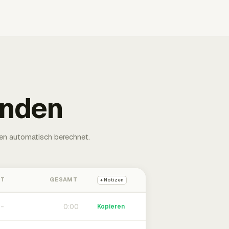
unden
en automatisch berechnet.
HT
GESAMT
+ Notizen
0:00
Kopieren