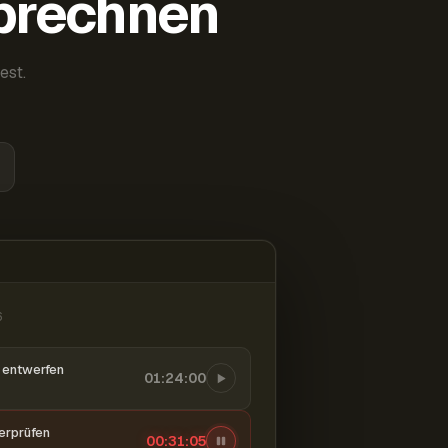
abrechnen
est.
6
entwerfen
01:24:00
berprüfen
00:31:06