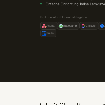
Einfache Einrichtung, keine Lernkurv
Funktioniert mit Ihrem Lieblingstool:
Asana
Basecamp
ClickUp
Trello