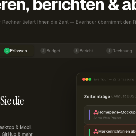
ren, berichten & 
 Rechner liefert Ihnen die Zahl — Everhour übernimmt den R
Erfassen
Budget
Bericht
Rechnung
1
2
3
4
Everhour — Zeiterfassung
Sie die
Zeiteinträge
7. August 202
Homepage-Mockup 
Acme Web Project
esktop & Mobil
Markenrichtlinien ü
r, GitHub & mehr