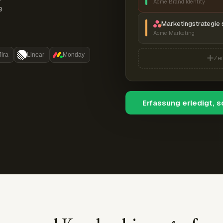
Acme Brand Identity
e
Marketingstrategie 
Acme Marketing
Jira
Linear
Monday
Zei
Erfassung erledigt, 