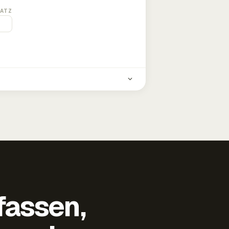
ATZ
fassen,