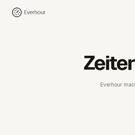
Everhour
Zeite
Everhour mach