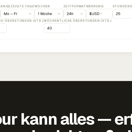
M
ANGEZEIGTE TAGE
WOCHEN
ZEITFORMAT
WÄHRUNG
STUNDENS
$
USD
2X-ÜBERSTUNDEN (STD.)
WÖCHENTLICHE ÜBERSTUNDEN (STD.)
ur kann alles — er