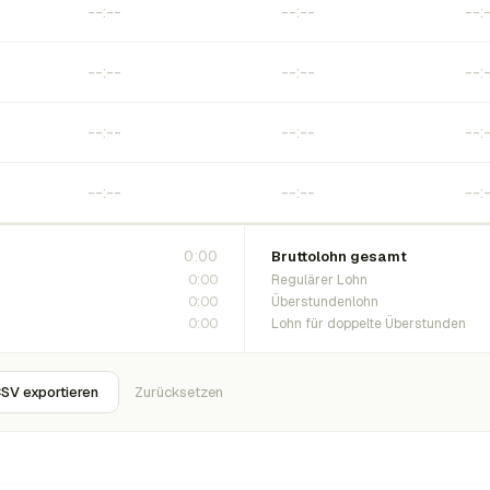
0:00
Bruttolohn gesamt
0:00
Regulärer Lohn
0:00
Überstundenlohn
0:00
Lohn für doppelte Überstunden
SV exportieren
Zurücksetzen