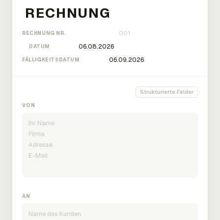
RECHNUNG NR.
DATUM
FÄLLIGKEITSDATUM
Strukturierte Felder
VON
AN