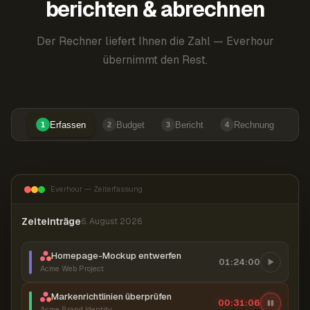
berichten & abrechnen
Der Rechner liefert Ihnen die Zahl — Everhour
übernimmt den Rest.
Erfassen
Budget
Bericht
Rechnung
1
2
3
4
Everhour — Zeiterfassung
Zeiteinträge
6. August 2026
Homepage-Mockup entwerfen
01:24:00
Acme Web Project
Markenrichtlinien überprüfen
00:31:07
Acme Brand Identity