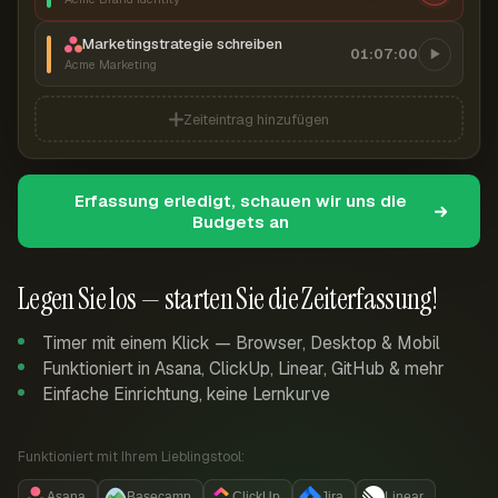
Marketingstrategie schreiben
01:07:00
Acme Marketing
Zeiteintrag hinzufügen
Erfassung erledigt, schauen wir uns die
Budgets an
Legen Sie los — starten Sie die Zeiterfassung!
Timer mit einem Klick — Browser, Desktop & Mobil
Funktioniert in Asana, ClickUp, Linear, GitHub & mehr
Einfache Einrichtung, keine Lernkurve
Funktioniert mit Ihrem Lieblingstool:
Asana
Basecamp
ClickUp
Jira
Linear