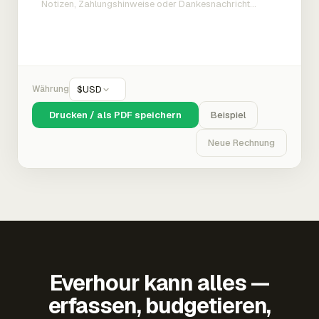
Währung
$
USD
Drucken / als PDF speichern
Beispiel
Neue Rechnung
Everhour kann alles —
erfassen, budgetieren,