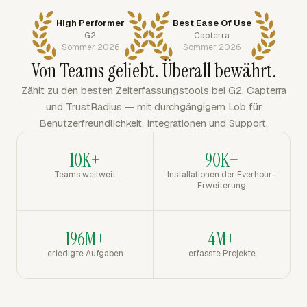
High Performer
Best Ease Of Use
G2
Capterra
Sommer 2026
Sommer 2026
Von Teams geliebt. Überall bewährt.
Zählt zu den besten Zeiterfassungstools bei G2, Capterra
und TrustRadius — mit durchgängigem Lob für
Benutzerfreundlichkeit, Integrationen und Support.
10K+
90K+
Teams weltweit
Installationen der Everhour-
Erweiterung
196M+
4M+
erledigte Aufgaben
erfasste Projekte