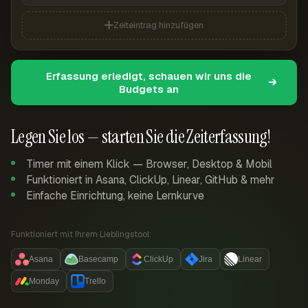
Zeiteintrag hinzufügen
Erfassung erledigt, schauen wir uns die
Budgets an
Legen Sie los — starten Sie die Zeiterfassung!
Timer mit einem Klick — Browser, Desktop & Mobil
Funktioniert in Asana, ClickUp, Linear, GitHub & mehr
Einfache Einrichtung, keine Lernkurve
Funktioniert mit Ihrem Lieblingstool:
Asana
Basecamp
ClickUp
Jira
Linear
Monday
Trello