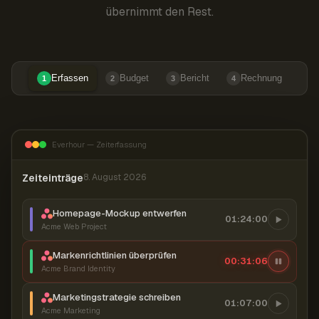
übernimmt den Rest.
Erfassen
Budget
Bericht
Rechnung
1
2
3
4
Everhour — Zeiterfassung
Zeiteinträge
8. August 2026
Homepage-Mockup entwerfen
01:24:00
Acme Web Project
Markenrichtlinien überprüfen
00:31:07
Acme Brand Identity
Marketingstrategie schreiben
01:07:00
Acme Marketing