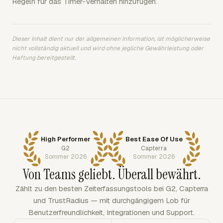
Regeln für das Timer-Verhalten hinzufügen.
Dieser Inhalt dient nur der allgemeinen Information, ist möglicherweise
nicht vollständig aktuell und wird ohne jegliche Gewährleistung oder
Haftung bereitgestellt.
High Performer
Best Ease Of Use
G2
Capterra
Sommer 2026
Sommer 2026
Von Teams geliebt. Überall bewährt.
Zählt zu den besten Zeiterfassungstools bei G2, Capterra
und TrustRadius — mit durchgängigem Lob für
Benutzerfreundlichkeit, Integrationen und Support.