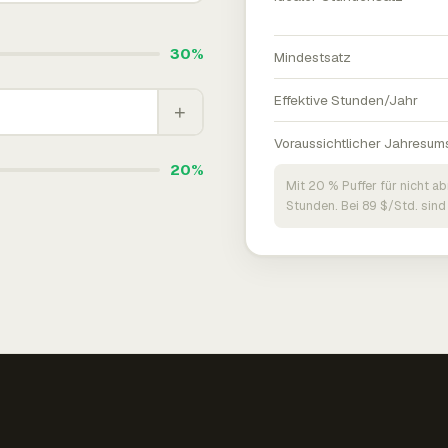
30%
Mindestsatz
Effektive Stunden/Jahr
+
Voraussichtlicher Jahresum
20%
Mit 20 % Puffer für nicht a
Stunden. Bei 89 $/Std. sind