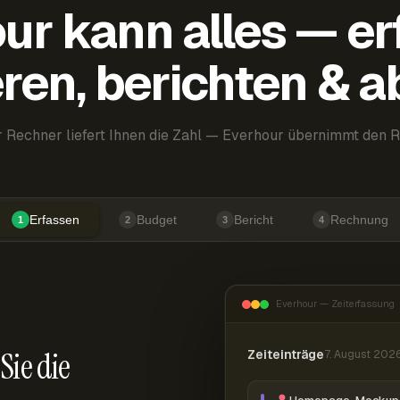
ur kann alles — er
ren, berichten & 
 Rechner liefert Ihnen die Zahl — Everhour übernimmt den R
Erfassen
Budget
Bericht
Rechnung
1
2
3
4
Everhour — Zeiterfassung
Sie die
Zeiteinträge
7. August 202