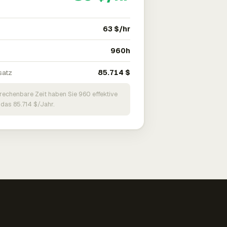
63 $/hr
960h
satz
85.714 $
brechenbare Zeit haben Sie 960 effektive
 das 85.714 $/Jahr.