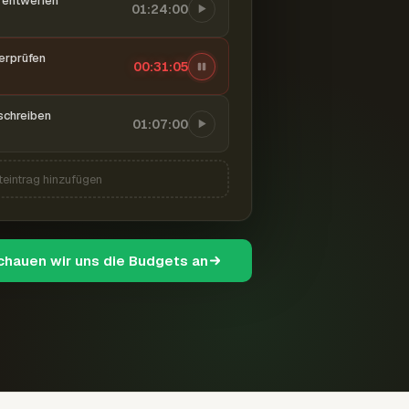
entwerfen
01:24:00
berprüfen
00:31:06
schreiben
01:07:00
teintrag hinzufügen
schauen wir uns die Budgets an