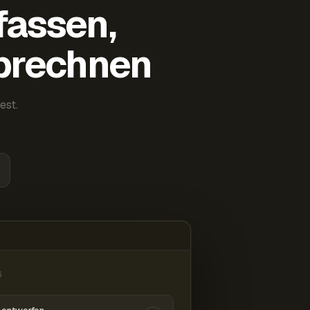
fassen,
abrechnen
est.
6