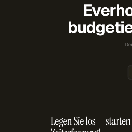
Everho
budgetie
Der
Legen Sie los — starten 