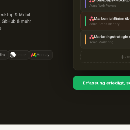
Homepage-Mockup 
Acme Web Project
esktop & Mobil
Markenrichtlinien ü
r, GitHub & mehr
Acme Brand Identity
e
Marketingstrategie 
Acme Marketing
Jira
Linear
Monday
Zei
Erfassung erledigt, 