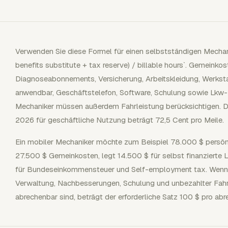
Verwenden Sie diese Formel für einen selbstständigen Mechan
benefits substitute + tax reserve) / billable hours`. Gemeink
Diagnoseabonnements, Versicherung, Arbeitskleidung, Werksta
anwendbar, Geschäftstelefon, Software, Schulung sowie Lkw
Mechaniker müssen außerdem Fahrleistung berücksichtigen. D
2026 für geschäftliche Nutzung beträgt 72,5 Cent pro Meile.
Ein mobiler Mechaniker möchte zum Beispiel 78.000 $ persön
27.500 $ Gemeinkosten, legt 14.500 $ für selbst finanzierte 
für Bundeseinkommensteuer und Self-employment tax. Wenn n
Verwaltung, Nachbesserungen, Schulung und unbezahlter Fahrt
abrechenbar sind, beträgt der erforderliche Satz 100 $ pro ab