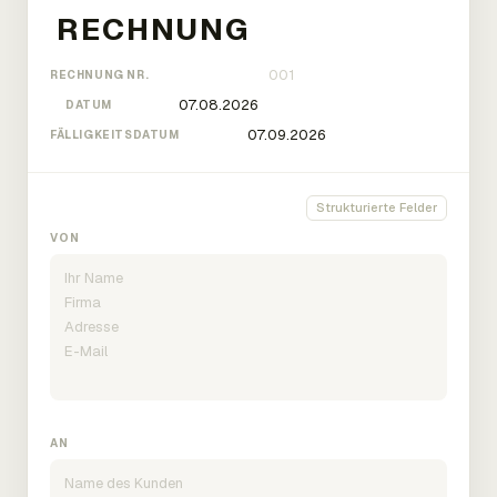
RECHNUNG NR.
DATUM
FÄLLIGKEITSDATUM
Strukturierte Felder
VON
AN