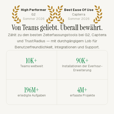
High Performer
Best Ease Of Use
G2
Capterra
Sommer 2026
Sommer 2026
Von Teams geliebt. Überall bewährt.
Zählt zu den besten Zeiterfassungstools bei G2, Capterra
und TrustRadius — mit durchgängigem Lob für
Benutzerfreundlichkeit, Integrationen und Support.
10K+
90K+
Teams weltweit
Installationen der Everhour-
Erweiterung
196M+
4M+
erledigte Aufgaben
erfasste Projekte