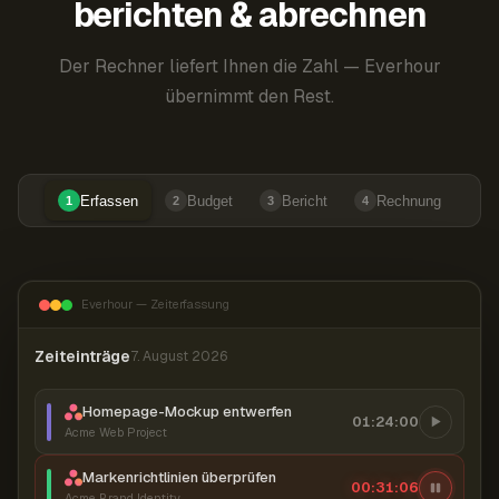
berichten & abrechnen
Der Rechner liefert Ihnen die Zahl — Everhour
übernimmt den Rest.
Erfassen
Budget
Bericht
Rechnung
1
2
3
4
Everhour — Zeiterfassung
Zeiteinträge
7. August 2026
Homepage-Mockup entwerfen
01:24:00
Acme Web Project
Markenrichtlinien überprüfen
00:31:07
Acme Brand Identity