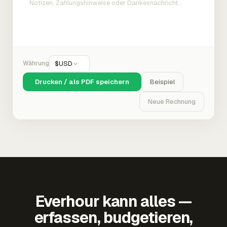
Währung
$
USD
Drucken / als PDF speichern
Beispiel
Neue Rechnung
Everhour kann alles —
erfassen, budgetieren,