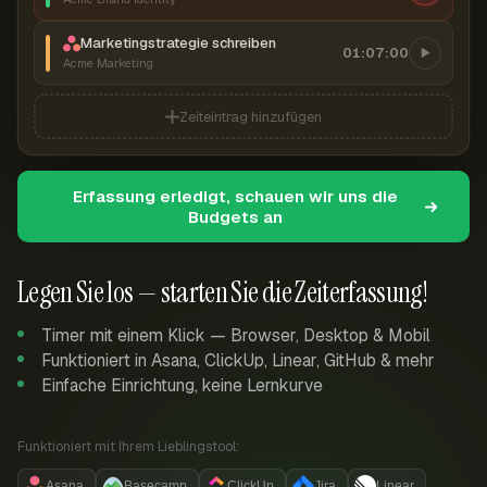
Marketingstrategie schreiben
01:07:00
Acme Marketing
Zeiteintrag hinzufügen
Erfassung erledigt, schauen wir uns die
Budgets an
Legen Sie los — starten Sie die Zeiterfassung!
Timer mit einem Klick — Browser, Desktop & Mobil
Funktioniert in Asana, ClickUp, Linear, GitHub & mehr
Einfache Einrichtung, keine Lernkurve
Funktioniert mit Ihrem Lieblingstool:
Asana
Basecamp
ClickUp
Jira
Linear